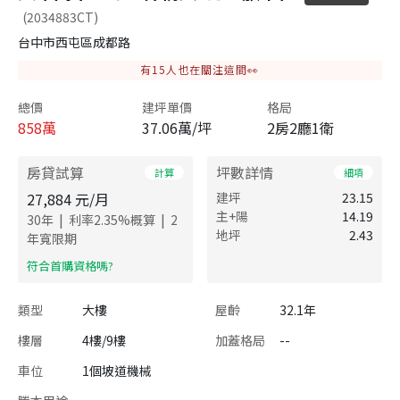
(2034883CT)
台中市西屯區成都路
有
15
人也在關注這間👀
總價
建坪單價
格局
858
萬
37.06萬/坪
2房2廳1衛
房貸試算
坪數詳情
計算
細項
27,884
元/月
建坪
23.15
主+陽
14.19
|
|
30
年
利率
2.35
%概算
2
地坪
2.43
年寬限期
​符合首購資格嗎?
類型
大樓
屋齡
32.1年
樓層
4樓/9樓
加蓋格局
--
車位
1個坡道機械