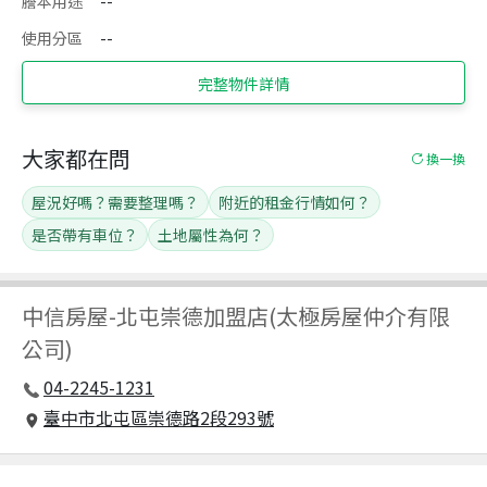
謄本用途
--
使用分區
--
完整物件詳情
大家都在問
換一換
屋況好嗎？需要整理嗎？
附近的租金行情如何？
是否帶有車位？
土地屬性為何？
中信房屋
-
北屯崇德加盟店(太極房屋仲介有限
公司)
04-2245-1231
臺中市北屯區崇德路2段293號