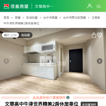
文華高中牛津世界精美2房休旅車位
文華高中牛津世界精美2房休旅車位
首頁
買屋
區域找屋
台中市買屋
台中市西屯區買屋
文華高
中牛津世界精美2房休旅車位
圖片 1/10
格局圖
此為其他仲介業者物件
文華高中牛津世界精美2房休旅車位
非信義物件