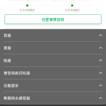
115/06
成交
115/05
成交
完整實價登錄
買屋
賣屋
租屋
實登與房訊知識
信義居家
集團與永續發展