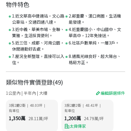
物件特色
1.近文華高中捷運站，文心路
2.鄰重慶、漢口商圈，生活機
公車站，交通四通八達。
能發達。
3.近中義、華美市場、全聯、
4.近重慶國小、中山國中、文
寶雅，生活採買便利。
華高中，12年免接送。
5.近三信、成都、河南公園，
6.社區戶數單純，一層3戶。
休閒運動好去處。
7.屋況全新整理，直接可以入
8.通風光線良好、超大陽台、
住。
格局方正。
類似物件實價登錄
(
49
)
1公里內 | 半年內 | 大樓
編輯篩選條件
3房2廳2衛
48.03
坪
3房2廳2衛
48.41
坪
|
|
|
|
有車位
有車位
1,350
萬
1,200
萬
28.11
萬/坪
24.79
萬/坪
太舜傳家