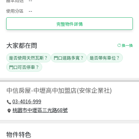
謄本用途
--
使用分區
--
完整物件詳情
大家都在問
換一換
是否使用天然瓦斯？
門口道路多寬？
是否帶有車位？
門口可否停車？
中信房屋
-
中壢高中加盟店(安傢企業社)
03-4016-999
桃園市中壢區三光路68號
物件特色