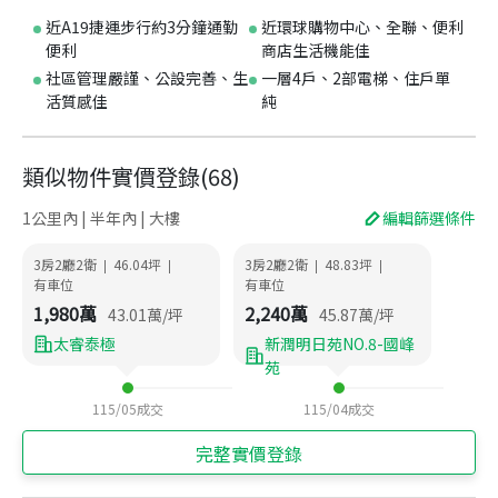
近A19捷運步行約3分鐘通勤
近環球購物中心、全聯、便利
便利
商店生活機能佳
社區管理嚴謹、公設完善、生
一層4戶、2部電梯、住戶單
活質感佳
純
類似物件實價登錄
(
68
)
1公里內 | 半年內 | 大樓
編輯篩選條件
3房2廳2衛
46.04
坪
3房2廳2衛
48.83
坪
|
|
|
|
有車位
有車位
1,980
萬
2,240
萬
43.01
萬/坪
45.87
萬/坪
太睿泰極
新潤明日苑NO.8-國峰
苑
115/05
成交
115/04
成交
完整實價登錄