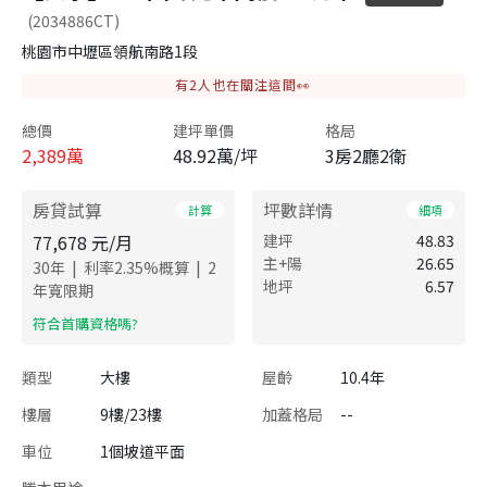
(2034886CT)
桃園市中壢區領航南路1段
有
2
人也在關注這間👀
總價
建坪單價
格局
2,389
萬
48.92萬/坪
3房2廳2衛
房貸試算
坪數詳情
計算
細項
77,678
元/月
建坪
48.83
主+陽
26.65
|
|
30
年
利率
2.35
%概算
2
地坪
6.57
年寬限期
​符合首購資格嗎?
類型
大樓
屋齡
10.4年
樓層
9樓/23樓
加蓋格局
--
車位
1個坡道平面