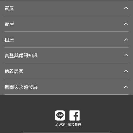
買屋
賣屋
租屋
實登與房訊知識
信義居家
集團與永續發展
加好友
追蹤我們