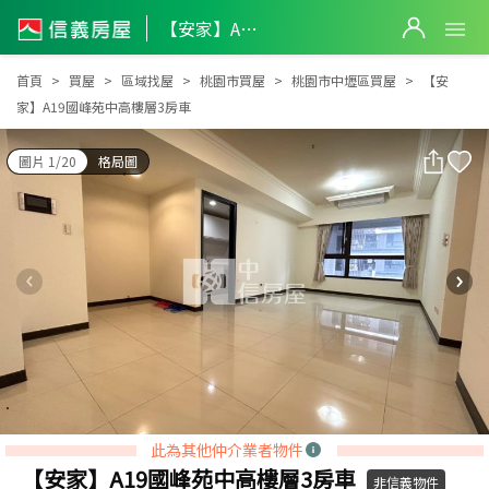
【安家】A19國峰苑中高樓層3房車
【安家】A19國峰苑中高樓層3房車
首頁
買屋
區域找屋
桃園市買屋
桃園市中壢區買屋
【安
家】A19國峰苑中高樓層3房車
圖片 1/20
格局圖
此為其他仲介業者物件
【安家】A19國峰苑中高樓層3房車
非信義物件