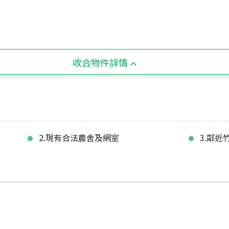
收合物件詳情
2.現有合法農舍及網室
3.鄰近