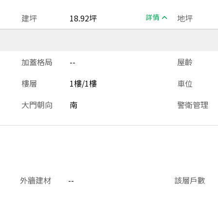
建坪
18.92坪
詳情
地坪
加蓋格局
--
屋齡
樓層
1樓/1樓
車位
大門朝向
南
警衛管理
外牆建材
--
該層戶數