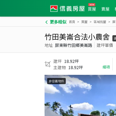
買屋
賣屋
更多相似
首頁
買屋
區域找屋
屏
竹田美崙合法小農舍
地址
屏東縣竹田鄉美崙路
建坪單價
建坪
18.92坪
主建物
18.92坪
細項
非信義物件