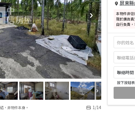
屏東縣
本物件非信
限於廣告真
自行負責，
聯絡時間：皆
按下按鈕表
1
/
14
紹，非物件本身。