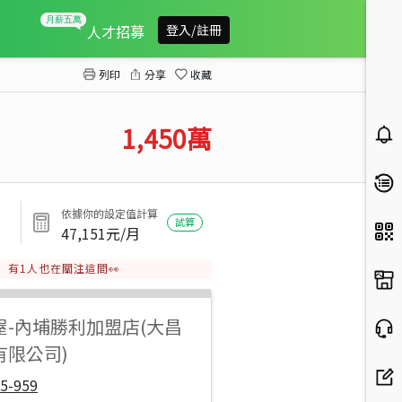
竹田美崙合法小農舍
人才招募
登入/註冊
列印
分享
收藏
1,450
萬
依據你的設定值計算
試算
47,151
元/月
有
1
人也在關注這間👀
屋
-
內埔勝利加盟店(大昌
有限公司)
5-959