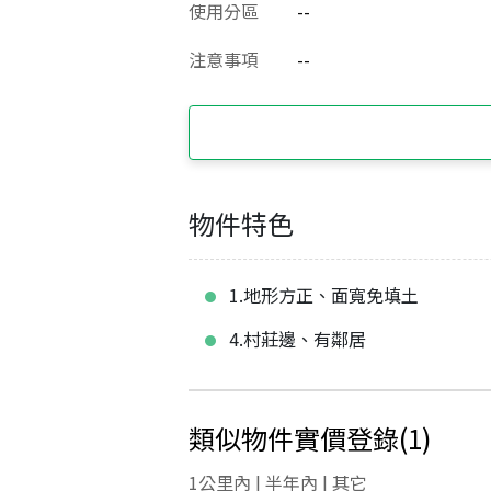
使用分區
--
注意事項
--
物件特色
1.地形方正、面寬免填土
4.村莊邊、有鄰居
類似物件實價登錄
(
1
)
1公里內 | 半年內 | 其它