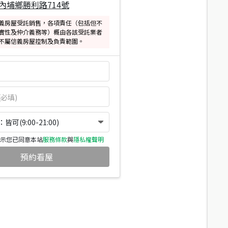
內埔鄉勝利路714號
義房屋受託銷售，各項責任（包括但不
實性及仲介義務等）概由各該受託業者
不屬信義房屋控制及負責範圍。
可(9:00-21:00)
示您已同意本站
服務條款
與
隱私權聲明
預約看屋