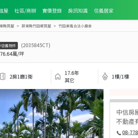
租屋
社區/商辦
實價登錄
房訊知識
信義居家
東縣買屋
屏東縣竹田鄉買屋
竹田美崙合法小農舍
(2035845CT)
非信義物件
76.64萬/坪
17.6年
2房1廳1衛
1樓/1樓
其它
中信房
不動產
08-778