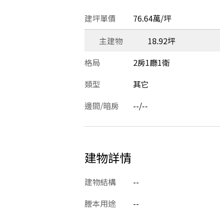
建坪單價
76.64萬/坪
主建物
18.92坪
格局
2房1廳1衛
類型
其它
邊間/暗房
--/--
建物詳情
建物結構
--
謄本用途
--