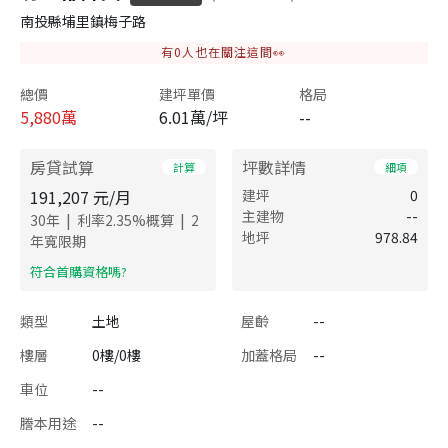
南投縣埔里鎮梅子路
有
0
人也在關注這間👀
總價
建坪單價
格局
5,880
萬
6.01萬/坪
--
房貸試算
坪數詳情
計算
細項
191,207
元/月
建坪
0
主建物
--
|
|
30
年
利率
2.35
%概算
2
地坪
978.84
年寬限期
​符合首購資格嗎?
類型
土地
屋齡
--
樓層
0樓/0樓
加蓋格局
--
車位
--
謄本用途
--