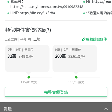
我家網：
FB: https://reu
https://sales.myhomes.com.tw/0910982348
LINE: https://lin.ee/f37StV4
**歡迎來電洽詢
類似物件實價登錄
(
7
)
1公里內 | 半年內 | 土地
編輯篩選條件
0衛
0
坪
無車位
0衛
0
坪
無車位
|
|
|
|
32
萬
200
萬
7.49
萬/坪
23.61
萬/坪
115/01
成交
115/06
成交
完整實價登錄
買屋