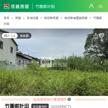
竹圍都計田
竹圍都計田
首頁
買屋
區域找屋
南投縣買屋
南投縣埔里鎮買屋
竹圍都
計田
圖片 1/4
格局圖
此為其他仲介業者物件
竹圍都計田
(2035949CT)
非信義物件