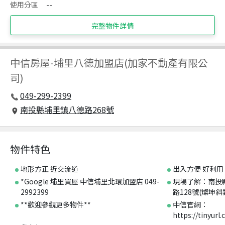
使用分區
--
完整物件詳情
中信房屋
-
埔里八德加盟店(加家不動產有限公
司)
049-299-2399
南投縣埔里鎮八德路268號
物件特色
地形方正 近交流道
出入方便 好利用
*Google 埔里買屋 中信埔里北環加盟店 049-
現場了解：南投
2992399
路128號(燦坤斜
**歡迎參觀更多物件**
中信官網：
https://tinyurl