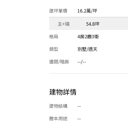
建坪單價
16.2萬/坪
主+陽
54.8坪
格局
4房2廳3衛
類型
別墅/透天
邊間/暗房
--/--
建物詳情
建物結構
--
謄本用途
--