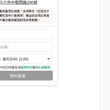
斗六市中堅西路290號
義房屋受託銷售，各項責任（包括但不
實性及仲介義務等）概由各該受託業者
不屬信義房屋控制及負責範圍。
可(9:00-21:00)
示您已同意本站
服務條款
與
隱私權聲明
預約看屋