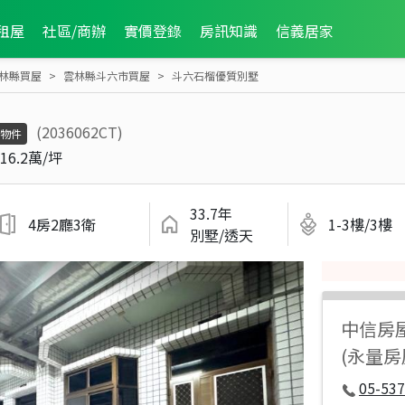
租屋
社區/商辦
實價登錄
房訊知識
信義居家
林縣買屋
雲林縣斗六市買屋
斗六石榴優質別墅
(2036062CT)
物件
16.2萬/坪
33.7年
4房2廳3衛
1-3樓/3樓
別墅/透天
中信房
(永量房
05-537