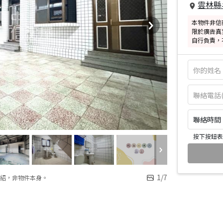
雲林縣
本物件非信
限於廣告真
自行負責，
聯絡時間：皆
按下按鈕表
1
/
7
紹，非物件本身。