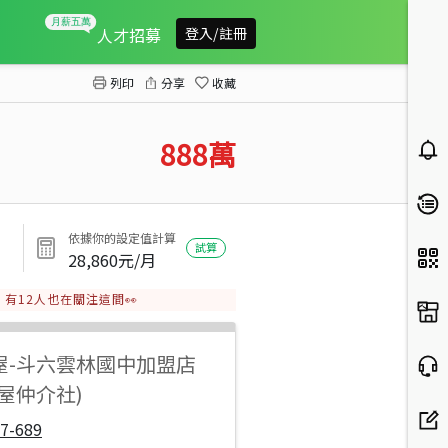
斗六石榴優質別墅
人才招募
登入/註冊
列印
分享
收藏
888
萬
依據你的設定值計算
試算
28,860
元/月
有
12
人也在關注這間👀
屋
-
斗六雲林國中加盟店
屋仲介社)
7-689