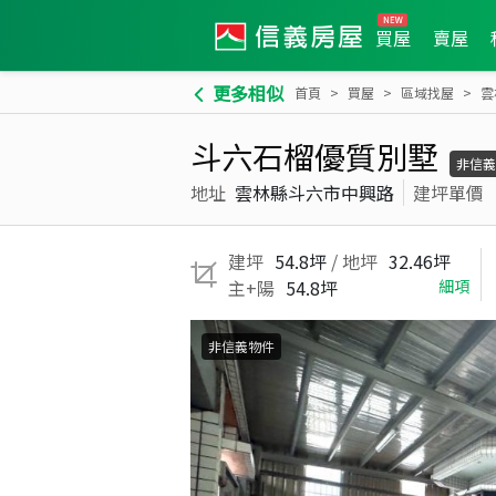
買屋
賣屋
更多相似
首頁
買屋
區域找屋
雲
斗六石榴優質別墅
非信義
地址
雲林縣斗六市中興路
建坪單價
建坪
54.8坪
/ 地坪
32.46坪
主+陽
54.8坪
細項
非信義物件