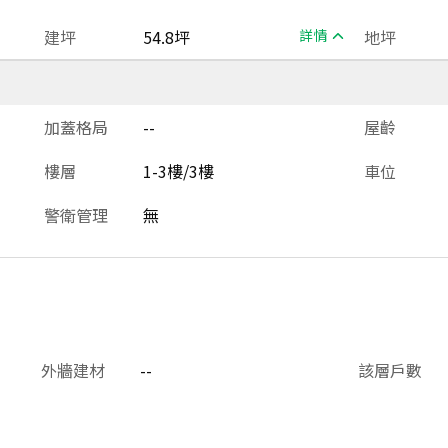
建坪
54.8坪
詳情
地坪
加蓋格局
--
屋齡
樓層
1-3樓/3樓
車位
警衛管理
無
外牆建材
--
該層戶數