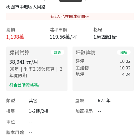
桃園市中壢區大同路
有
2
人也在關注這間👀
總價
建坪單價
格局
1,198
萬
119.56萬/坪
1房2廳1衛
房貸試算
坪數詳情
計算
細項
38,941
元/月
建坪
10.02
主建物
10.02
|
|
30
年
利率
2.35
%概算
2
地坪
4.24
年寬限期
​符合首購資格嗎?
類型
其它
屋齡
62.1年
樓層
1-2樓/2樓
加蓋格局
--
車位
--
謄本用途
--