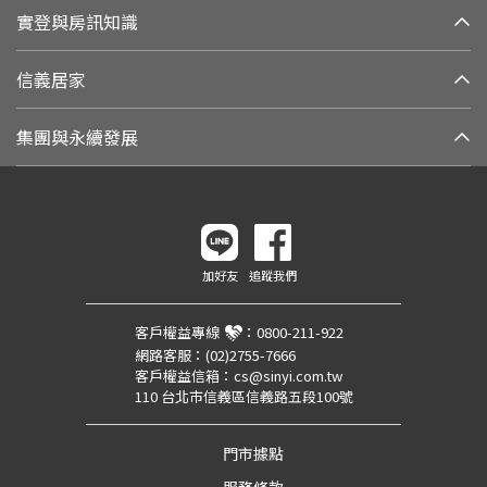
實登與房訊知識
信義居家
集團與永續發展
加好友
追蹤我們
客戶權益專線
：
0800-211-922
網路客服：
(02)2755-7666
客戶權益信箱：
cs@sinyi.com.tw
110 台北市信義區信義路五段100號
門市據點
服務條款