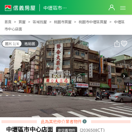
中壢區市中心店面
中壢區市中心店面
首頁
買屋
區域找屋
桃園市買屋
桃園市中壢區買屋
中壢區
市中心店面
圖片 1/4
格局圖
此為其他仲介業者物件
中壢區市中心店面
(2036508CT)
非信義物件