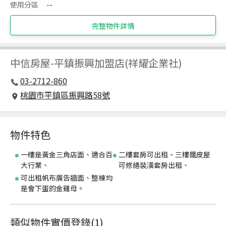
使用分區
--
完整物件詳情
中信房屋
-
平鎮振興加盟店(祥耀企業社)
03-2712-860
桃園市平鎮區振興路58號
物件特色
一樓是黃金三角店面、適合百
二樓套房可出租、三樓鐵皮屋
大行業、
可修繕裝潢套房出租、
可出租帆布廣告牆面、整棟均
是會下蛋的金雞母。
類似物件實價登錄
(
1
)