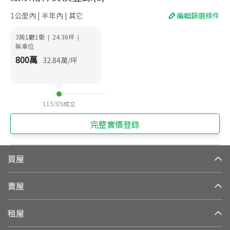
1公里內 | 半年內 | 其它
編輯篩選條件
3房1廳1衛
24.36
坪
|
|
無車位
800
萬
32.84
萬/坪
115/05
成交
完整實價登錄
買屋
賣屋
租屋