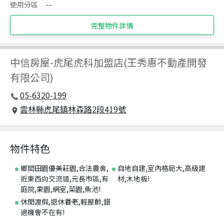
使用分區
--
完整物件詳情
中信房屋
-
虎尾虎科加盟店(王秀惠不動產開發
有限公司)
05-6320-199
雲林縣虎尾鎮林森路2段419號
物件特色
鄉間田園優美莊園,合法農舍,
自地自建,室內格局大,高級建
近東西向交流道,元長市區,有
材,木地板!
庭院,果園,網室,菜園,魚池!
休閒渡假,退休養老,輕屋齡,錯
過機會不在有!