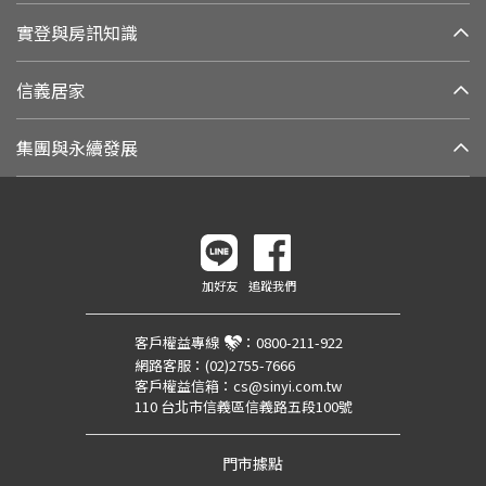
實登與房訊知識
信義居家
集團與永續發展
加好友
追蹤我們
客戶權益專線
：
0800-211-922
網路客服：
(02)2755-7666
客戶權益信箱：
cs@sinyi.com.tw
110 台北市信義區信義路五段100號
門市據點