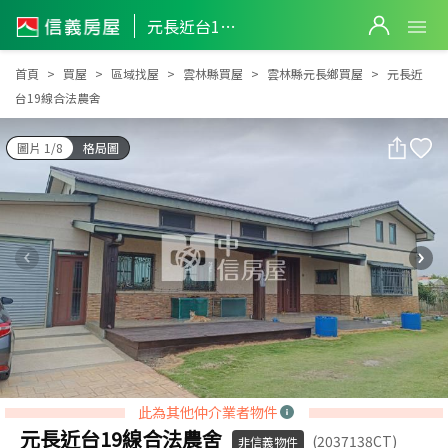
元長近台19線合法農舍
元長近台19線合法農舍
首頁
買屋
區域找屋
雲林縣買屋
雲林縣元長鄉買屋
元長近
台19線合法農舍
圖片 1/8
格局圖
此為其他仲介業者物件
元長近台19線合法農舍
(2037138CT)
非信義物件