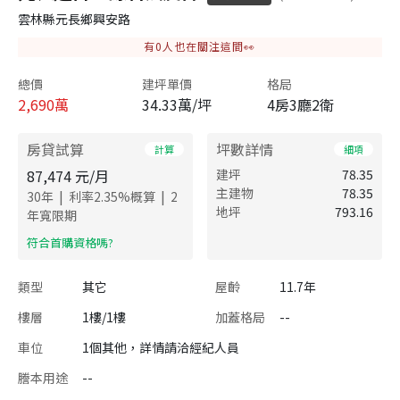
雲林縣元長鄉興安路
有
0
人也在關注這間👀
總價
建坪單價
格局
2,690
萬
34.33萬/坪
4房3廳2衛
房貸試算
坪數詳情
計算
細項
87,474
元/月
建坪
78.35
主建物
78.35
|
|
30
年
利率
2.35
%概算
2
地坪
793.16
年寬限期
​符合首購資格嗎?
類型
其它
屋齡
11.7年
樓層
1樓/1樓
加蓋格局
--
車位
1個其他，詳情請洽經紀人員
謄本用途
--