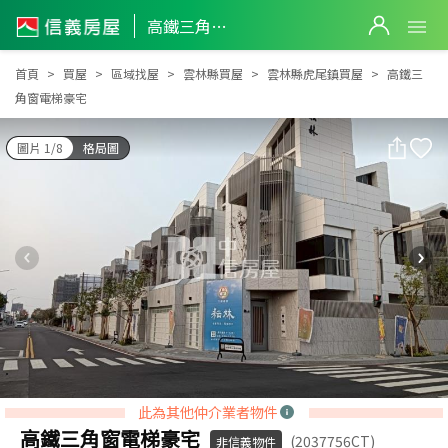
高鐵三角窗電梯豪宅
高鐵三角窗電梯豪宅
首頁
買屋
區域找屋
雲林縣買屋
雲林縣虎尾鎮買屋
高鐵三
角窗電梯豪宅
圖片 1/8
格局圖
此為其他仲介業者物件
高鐵三角窗電梯豪宅
(2037756CT)
非信義物件