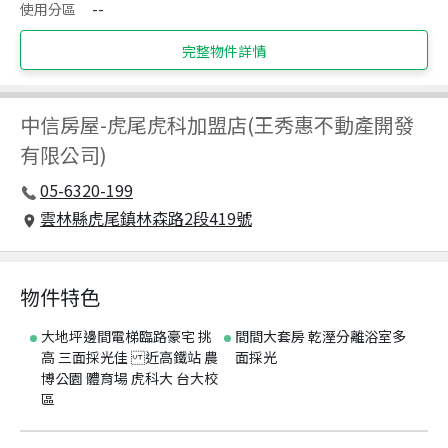
使用分區
--
完整物件詳情
中信房屋
-
虎尾虎科加盟店(王秀惠不動產開發
有限公司)
05-6320-199
雲林縣虎尾鎮林森路2段419號
物件特色
大地坪邊間電梯臨路豪宅 挑
間間大套房 乾溼分離浴室多
高 三面採光佳 近高鐵站 農
面採光
博公園 體育場 虎科大 台大校
區