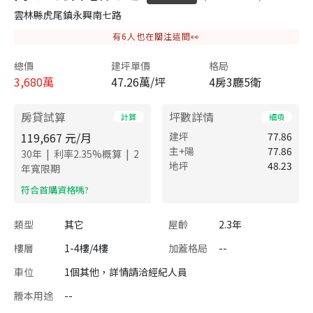
雲林縣虎尾鎮永興南七路
有
6
人也在關注這間👀
總價
建坪單價
格局
3,680
萬
47.26萬/坪
4房3廳5衛
房貸試算
坪數詳情
計算
細項
119,667
元/月
建坪
77.86
主+陽
77.86
|
|
30
年
利率
2.35
%概算
2
地坪
48.23
年寬限期
​符合首購資格嗎?
類型
其它
屋齡
2.3年
樓層
1-4樓/4樓
加蓋格局
--
車位
1個其他，詳情請洽經紀人員
謄本用途
--