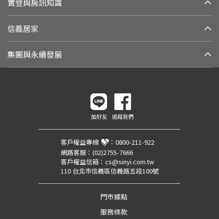
實登與房訊知識
信義居家
集團與永續發展
加好友
追蹤我們
客戶權益專線
：
0800-211-922
網路客服：
(02)2755-7666
客戶權益信箱：
cs@sinyi.com.tw
110 台北市信義區信義路五段100號
門市據點
服務條款