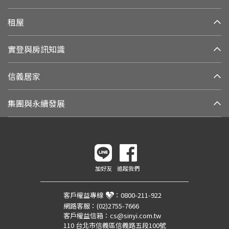
租屋
實登與房訊知識
信義居家
集團與永續發展
加好友
追蹤我們
客戶權益專線
：
0800-211-922
網路客服：
(02)2755-7666
客戶權益信箱：
cs@sinyi.com.tw
110 台北市信義區信義路五段100號