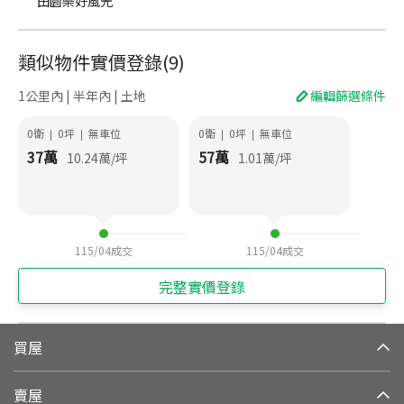
田園樂好風光
類似物件實價登錄
(
9
)
1公里內 | 半年內 | 土地
編輯篩選條件
0衛
0
坪
無車位
0衛
0
坪
無車位
|
|
|
|
37
萬
57
萬
10.24
萬/坪
1.01
萬/坪
115/04
成交
115/04
成交
完整實價登錄
買屋
賣屋