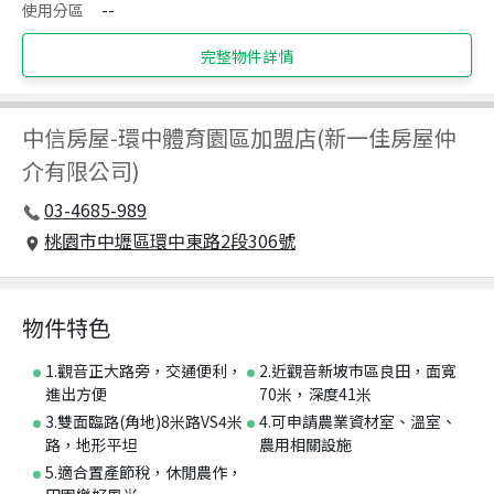
使用分區
--
完整物件詳情
中信房屋
-
環中體育園區加盟店(新一佳房屋仲
介有限公司)
03-4685-989
桃園市中壢區環中東路2段306號
物件特色
1.觀音正大路旁，交通便利，
2.近觀音新坡市區良田，面寬
進出方便
70米，深度41米
3.雙面臨路(角地)8米路VS4米
4.可申請農業資材室、溫室、
路，地形平坦
農用相關設施
5.適合置產節稅，休閒農作，