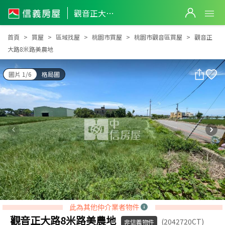
觀音正大路8米路美農地
觀音正大路8米路美農地
首頁
買屋
區域找屋
桃園市買屋
桃園市觀音區買屋
觀音正
大路8米路美農地
圖片 1/6
格局圖
此為其他仲介業者物件
觀音正大路8米路美農地
(2042720CT)
非信義物件