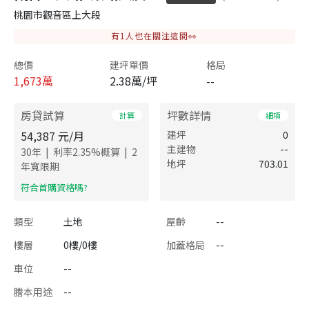
桃園市觀音區上大段
有
1
人也在關注這間👀
總價
建坪單價
格局
1,673
萬
2.38萬/坪
--
房貸試算
坪數詳情
計算
細項
54,387
元/月
建坪
0
主建物
--
|
|
30
年
利率
2.35
%概算
2
地坪
703.01
年寬限期
​符合首購資格嗎?
類型
土地
屋齡
--
樓層
0樓/0樓
加蓋格局
--
車位
--
謄本用途
--