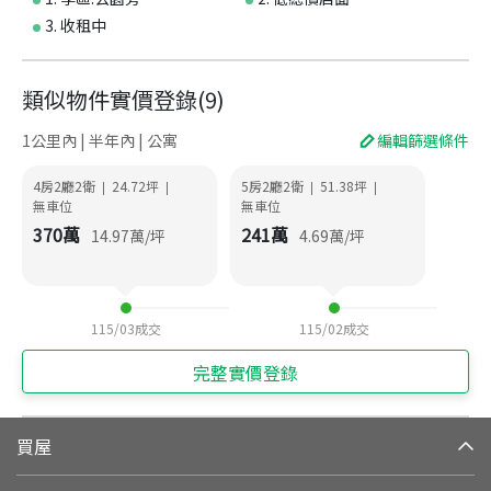
3. 收租中
類似物件實價登錄
(
9
)
1公里內 | 半年內 | 公寓
編輯篩選條件
4房2廳2衛
24.72
坪
5房2廳2衛
51.38
坪
|
|
|
|
無車位
無車位
370
萬
241
萬
14.97
萬/坪
4.69
萬/坪
115/03
成交
115/02
成交
完整實價登錄
買屋