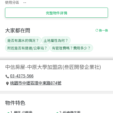
使用分區
--
完整物件詳情
大家都在問
換一換
是否有漏水的情況？
土地屬性為何？
附近是否有捷運/公車站？
有管理費嗎？費用多少？
中信房屋
-
中原大學加盟店(叁匠開發企業社)
03-4375-566
桃園市中壢區環中東路874號
物件特色
1. 學區.公園旁
2. 低總價店面