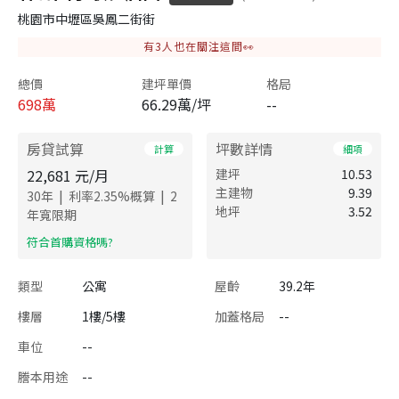
桃園市中壢區吳鳳二街街
有
3
人也在關注這間👀
總價
建坪單價
格局
698
萬
66.29萬/坪
--
房貸試算
坪數詳情
計算
細項
22,681
元/月
建坪
10.53
主建物
9.39
|
|
30
年
利率
2.35
%概算
2
地坪
3.52
年寬限期
​符合首購資格嗎?
類型
公寓
屋齡
39.2年
樓層
1樓/5樓
加蓋格局
--
車位
--
謄本用途
--