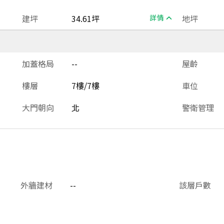
建坪
34.61坪
詳情
地坪
加蓋格局
--
屋齡
樓層
7樓/7樓
車位
大門朝向
北
警衛管理
外牆建材
--
該層戶數