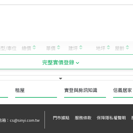
完整實價登錄
租屋
實登與房訊知識
信義居家
門市據點
服務條款
保障隱私權聲明
信箱：
cs@sinyi.com.tw