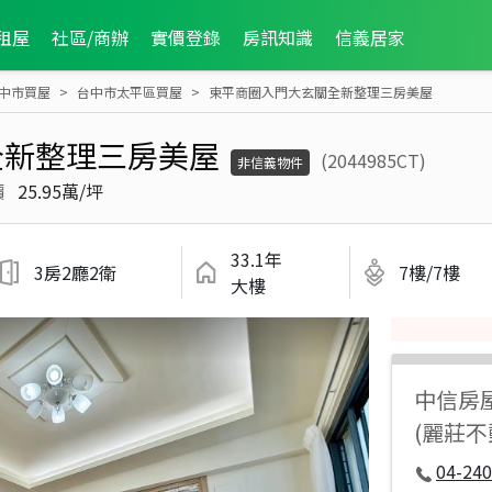
租屋
社區/商辦
實價登錄
房訊知識
信義居家
中市買屋
台中市太平區買屋
東平商圈入門大玄關全新整理三房美屋
全新整理三房美屋
(2044985CT)
非信義物件
價
25.95萬/坪
33.1年
3房2廳2衛
7樓/7樓
大樓
中信房
(麗莊
04-240