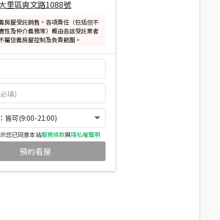
大里區爽文路1088號
義房屋受託銷售，各項責任（包括但不
實性及仲介義務等）概由各該受託業者
不屬信義房屋控制及負責範圍。
可(9:00-21:00)
示您已同意本站
服務條款
與
隱私權聲明
預約看屋