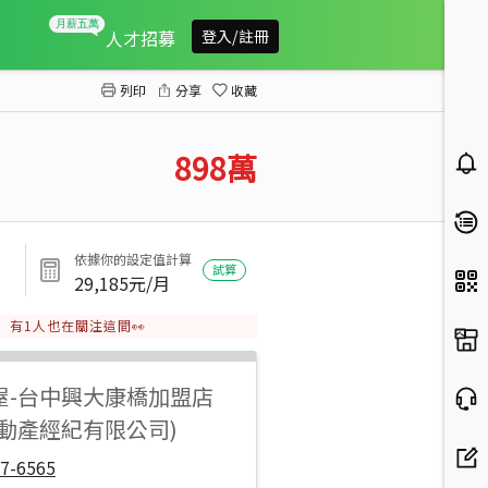
東平商圈入門大玄關全新整理三房美屋
人才招募
登入/註冊
列印
分享
收藏
898
萬
依據你的設定值計算
試算
29,185
元/月
有
1
人也在關注這間👀
屋
-
台中興大康橋加盟店
不動產經紀有限公司)
7-6565