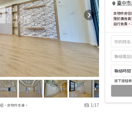
臺中市
本物件非信
限於廣告真
自行負責，
聯絡時間：皆
按下按鈕表
1
/
17
紹，非物件本身。