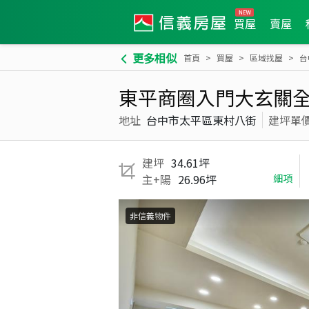
買屋
賣屋
更多相似
首頁
買屋
區域找屋
台
東平商圈入門大玄關
地址
台中市太平區東村八街
建坪單
建坪
34.61坪
主+陽
26.96坪
細項
非信義物件