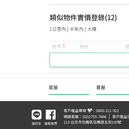
類似物件實價登錄
(
12
)
1公里內 | 半年內 | 大樓
買屋
賣屋
客戶權益專線
：
0800-211-922
網路客服：
(02)2755-7666
客戶權益
110 台北市信義區信義路五段100號
加好友
追蹤我們