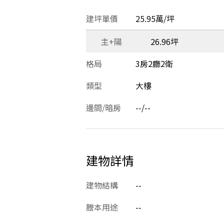
建坪單價
25.95萬/坪
主+陽
26.96坪
格局
3房2廳2衛
類型
大樓
邊間/暗房
--/--
建物詳情
建物結構
--
謄本用途
--