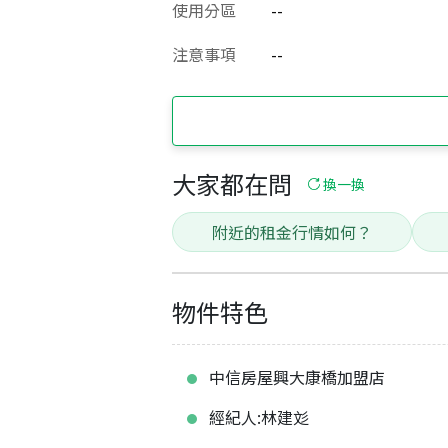
使用分區
--
注意事項
--
大家都在問
換一換
附近的租金行情如何？
物件特色
中信房屋興大康橋加盟店
經紀人:林建彣