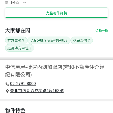
使用分區
--
完整物件詳情
大家都在問
換一換
有無電梯？
屋況好嗎？需要整理嗎？
格局為何？
是否帶有車位？
中信房屋
-
捷運內湖加盟店(宏和不動產仲介經
紀有限公司)
02-2791-8000
臺北市內湖區成功路4段168號
物件特色