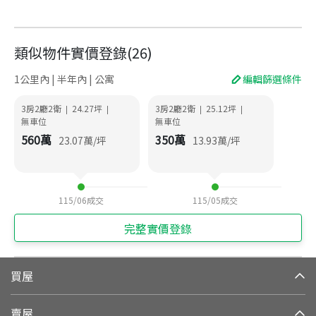
類似物件實價登錄
(
26
)
1公里內 | 半年內 | 公寓
編輯篩選條件
3房2廳2衛
24.27
坪
3房2廳2衛
25.12
坪
|
|
|
|
無車位
無車位
560
萬
350
萬
23.07
萬/坪
13.93
萬/坪
115/06
成交
115/05
成交
完整實價登錄
買屋
賣屋