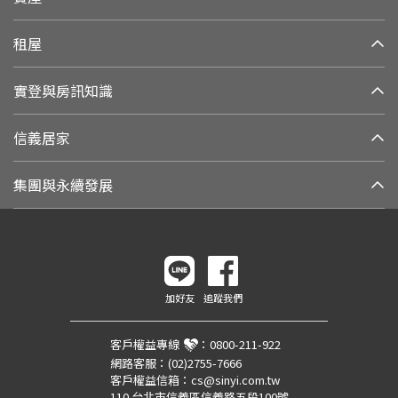
租屋
實登與房訊知識
信義居家
集團與永續發展
加好友
追蹤我們
客戶權益專線
：
0800-211-922
網路客服：
(02)2755-7666
客戶權益信箱：
cs@sinyi.com.tw
110 台北市信義區信義路五段100號