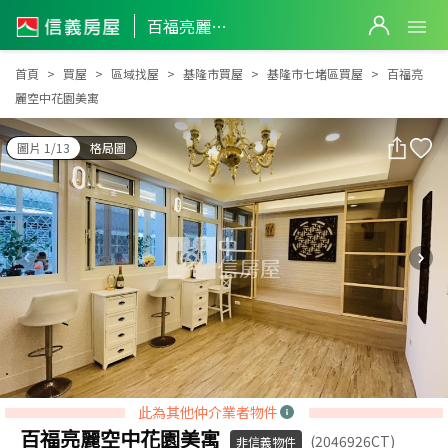
百福亮麗空中花園美寓
百福亮麗空中花園美寓
首頁
買屋
區域找屋
基隆市買屋
基隆市七堵區買屋
百福亮
麗空中花園美寓
圖片 1/13
格局圖
此為其他仲介業者物件
百福亮麗空中花園美寓
(2046926CT)
非信義物件