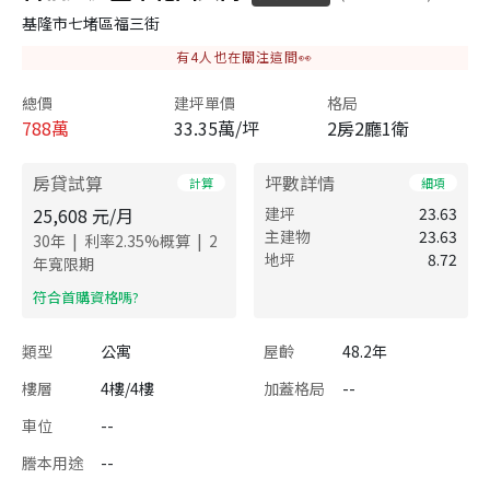
基隆市七堵區福三街
有
4
人也在關注這間👀
總價
建坪單價
格局
788
萬
33.35萬/坪
2房2廳1衛
房貸試算
坪數詳情
計算
細項
25,608
元/月
建坪
23.63
主建物
23.63
|
|
30
年
利率
2.35
%概算
2
地坪
8.72
年寬限期
​符合首購資格嗎?
類型
公寓
屋齡
48.2年
樓層
4樓/4樓
加蓋格局
--
車位
--
謄本用途
--