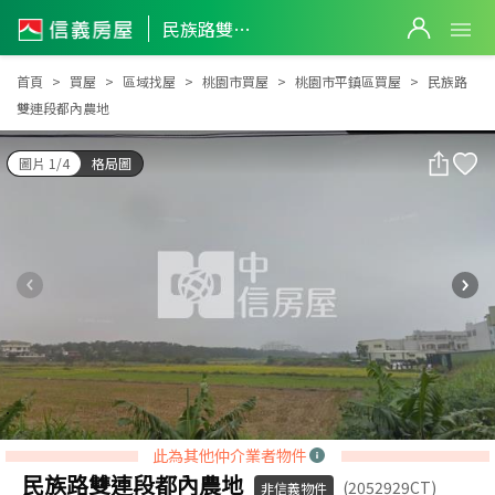
民族路雙連段都內農地
民族路雙連段都內農地
首頁
買屋
區域找屋
桃園市買屋
桃園市平鎮區買屋
民族路
雙連段都內農地
圖片 1/4
格局圖
此為其他仲介業者物件
民族路雙連段都內農地
(2052929CT)
非信義物件