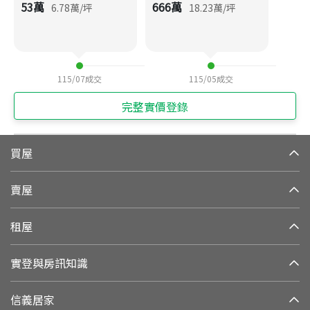
53
萬
666
萬
6.78
萬/坪
18.23
萬/坪
115/07
成交
115/05
成交
完整實價登錄
買屋
賣屋
租屋
實登與房訊知識
信義居家