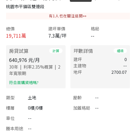
桃園市平鎮區雙連段
有
1
人也在關注這間👀
總價
建坪單價
格局
19,711
萬
7.3萬/坪
--
房貸試算
坪數詳情
計算
細項
640,976
元/月
建坪
0
主建物
--
|
|
30
年
利率
2.35
%概算
2
地坪
2700.07
年寬限期
​符合首購資格嗎?
類型
土地
屋齡
--
樓層
0樓/0樓
加蓋格局
--
車位
--
謄本用途
--