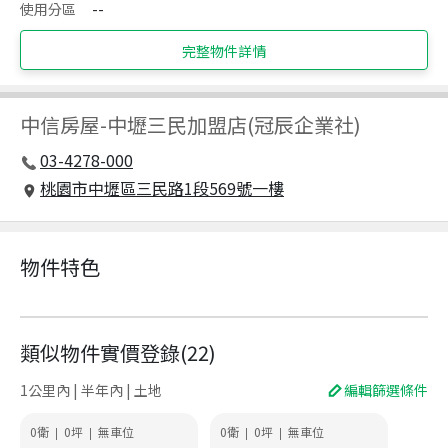
使用分區
--
完整物件詳情
中信房屋
-
中壢三民加盟店(冠辰企業社)
03-4278-000
桃園市中壢區三民路1段569號一樓
物件特色
類似物件實價登錄
(
22
)
1公里內 | 半年內 | 土地
編輯篩選條件
0衛
0
坪
無車位
0衛
0
坪
無車位
|
|
|
|