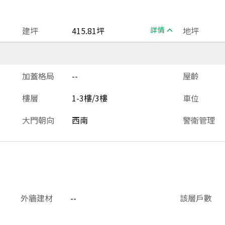
建坪
415.81坪
詳情
地坪
加蓋格局
--
屋齡
樓層
1-3樓/3樓
車位
大門朝向
西南
警衛管理
外牆建材
--
該層戶數