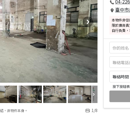
04-226
臺中市
本物件非信
限於廣告真
自行負責，
聯絡時間：皆
按下按鈕表
1
/
8
紹，非物件本身。