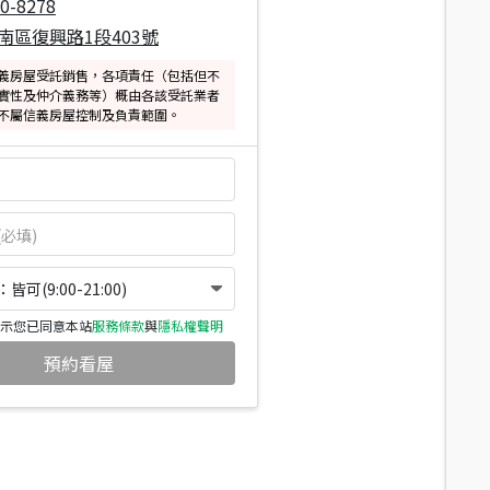
0-8278
南區復興路1段403號
義房屋受託銷售，各項責任（包括但不
實性及仲介義務等）概由各該受託業者
不屬信義房屋控制及負責範圍。
可(9:00-21:00)
示您已同意本站
服務條款
與
隱私權聲明
預約看屋