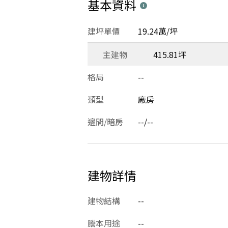
基本資料
建坪單價
19.24萬/坪
主建物
415.81坪
格局
--
類型
廠房
邊間/暗房
--/--
建物詳情
建物結構
--
謄本用途
--