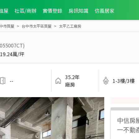
租屋
社區/商辦
實價登錄
房訊知識
信義居家
中市買屋
台中市太平區買屋
太平乙工廠房
2055007CT)
19.24萬/坪
35.2年
--
1-3樓/3樓
廠房
中信房
一不動