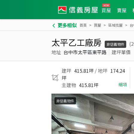
買屋
賣屋
更多相似
首頁
買屋
區域找屋
台
太平乙工廠房
(
非信義物件
地址
台中市太平區東平路
建坪單價
建坪
415.81坪
/ 地坪
174.24
坪
主建物
415.81坪
細項
非信義物件