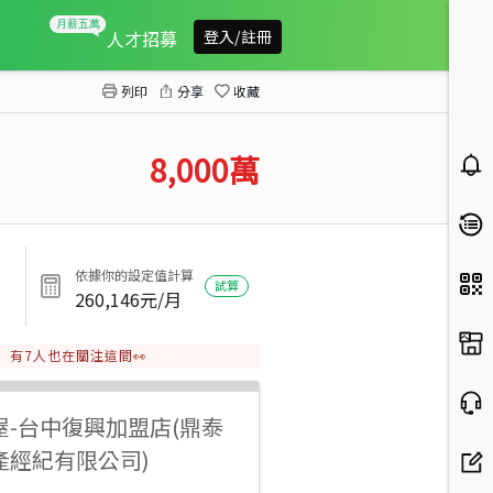
太平乙工廠房
人才招募
登入/註冊
列印
分享
收藏
8,000
萬
依據你的設定值計算
試算
260,146
元/月
有
7
人也在關注這間👀
屋
-
台中復興加盟店(鼎泰
產經紀有限公司)