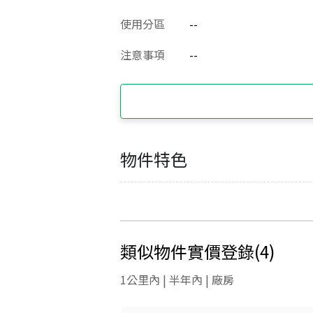
使用分區
--
注意事項
--
物件特色
類似物件實價登錄
(
4
)
1公里內 | 半年內 | 廠房