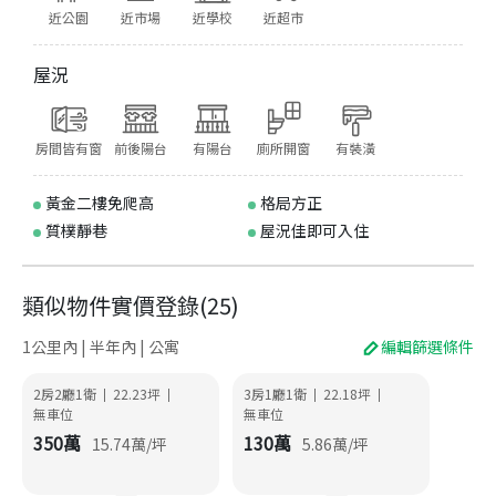
近公園
近市場
近學校
近超市
屋況
房間皆有窗
前後陽台
有陽台
廁所開窗
有裝潢
黃金二樓免爬高
格局方正
質樸靜巷
屋況佳即可入住
類似物件實價登錄
(
25
)
1公里內 | 半年內 | 公寓
編輯篩選條件
2房2廳1衛
22.23
坪
3房1廳1衛
22.18
坪
|
|
|
|
無車位
無車位
350
萬
130
萬
15.74
萬/坪
5.86
萬/坪