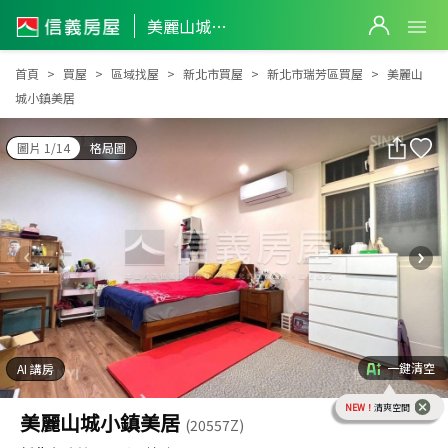
美麗山城小鎮美居
美麗山城小鎮美居
首頁
買屋
區域找屋
新北市買屋
新北市瑞芳區買屋
美麗山
城小鎮美居
圖片 1/14
格局圖
一鍵清空
AI 講房
NEW！
清爽空間
美麗山城小鎮美居
(20557Z)