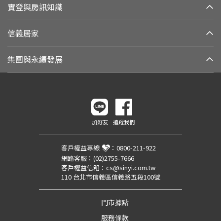
實登與房訊知識
信義居家
集團與永續發展
加好友
追蹤我們
客戶權益專線
：
0800-211-922
網路客服：
(02)2755-7666
客戶權益信箱：
cs@sinyi.com.tw
110 台北市信義區信義路五段100號
門市據點
服務條款