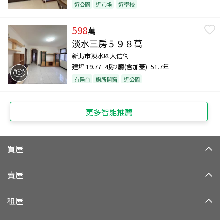
近公園
近市場
近學校
598
萬
淡水三房５９８萬
新北市淡水區大信街
建坪
19.77
4房2廳(含加蓋)
51.7年
有陽台
廁所開窗
近公園
更多智能推薦
買屋
賣屋
租屋