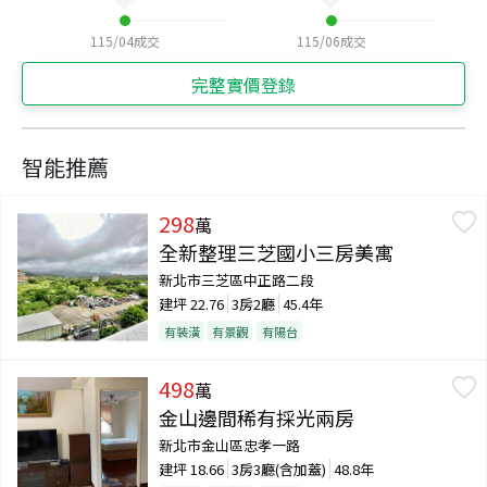
115/04
成交
115/06
成交
完整實價登錄
智能推薦
298
萬
全新整理三芝國小三房美寓
新北市三芝區中正路二段
建坪
22.76
3房2廳
45.4年
有裝潢
有景觀
有陽台
498
萬
金山邊間稀有採光兩房
新北市金山區忠孝一路
建坪
18.66
3房3廳(含加蓋)
48.8年