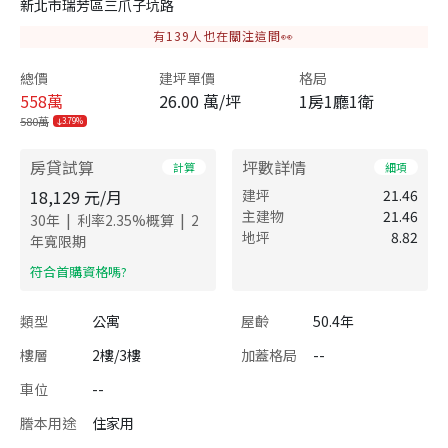
新北市瑞芳區三爪子坑路
有
139
人也在關注這間👀
總價
建坪單價
格局
558
萬
26.00 萬/坪
1房1廳1衛
580萬
3.79%
房貸試算
坪數詳情
計算
細項
18,129
元/月
建坪
21.46
主建物
21.46
|
|
30
年
利率
2.35
%概算
2
地坪
8.82
年寬限期
​符合首購資格嗎?
類型
公寓
屋齡
50.4年
樓層
2樓/3樓
加蓋格局
--
車位
--
謄本用途
住家用