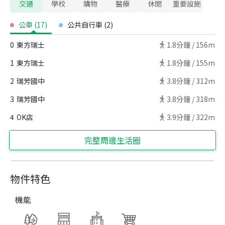
交通
學校
購物
醫療
休閒
重要設施
公車
(
17
)
公共自行車
(
2
)
0
東方瑞士
1.8
分鐘 /
156m
1
東方瑞士
1.8
分鐘 /
155m
2
瑞芳國中
3.8
分鐘 /
312m
3
瑞芳國中
3.8
分鐘 /
318m
4
OK店
3.9
分鐘 /
322m
完整周邊生活圈
物件特色
機能