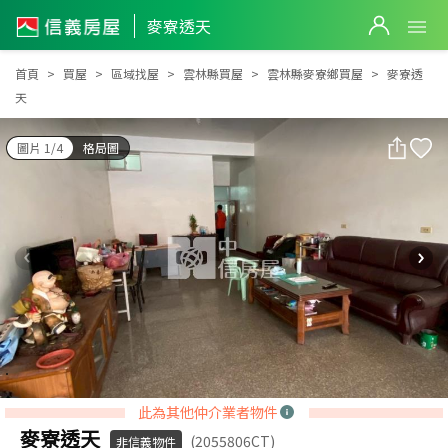
麥寮透天
麥寮透天
首頁
買屋
區域找屋
雲林縣買屋
雲林縣麥寮鄉買屋
麥寮透
天
圖片 1/4
格局圖
此為其他仲介業者物件
麥寮透天
(2055806CT)
非信義物件