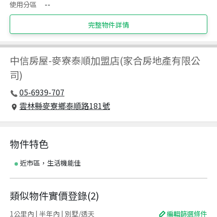
使用分區
--
完整物件詳情
中信房屋
-
麥寮泰順加盟店(家合房地產有限公
司)
05-6939-707
雲林縣麥寮鄉泰順路181號
物件特色
近市區，生活機能佳
類似物件實價登錄
(
2
)
1公里內 | 半年內 | 別墅/透天
編輯篩選條件