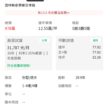
雲林縣麥寮鄉忠孝路
有
13
人也在關注這間👀
總價
建坪單價
格局
978
萬
12.55萬/坪
5房3廳5衛
房貸試算
坪數詳情
計算
細項
31,787
元/月
建坪
77.92
主+陽
77.92
|
|
30
年
利率
2.35
%概算
2
地坪
32.38
年寬限期
​符合首購資格嗎?
類型
別墅/透天
屋齡
28.9年
樓層
1-4樓/4樓
加蓋格局
--
車位
--
謄本用途
--