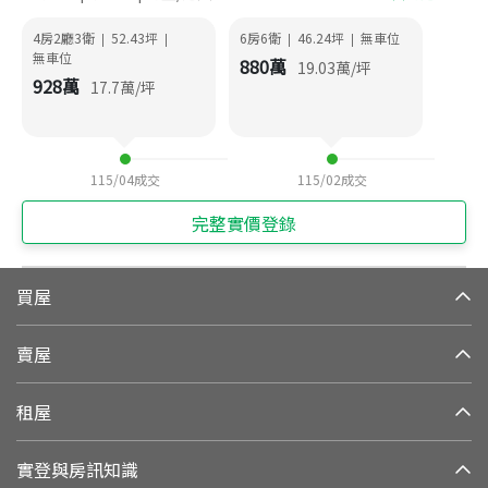
4房2廳3衛
52.43
坪
6房6衛
46.24
坪
無車位
|
|
|
|
無車位
880
萬
19.03
萬/坪
928
萬
17.7
萬/坪
115/04
成交
115/02
成交
完整實價登錄
買屋
賣屋
租屋
實登與房訊知識