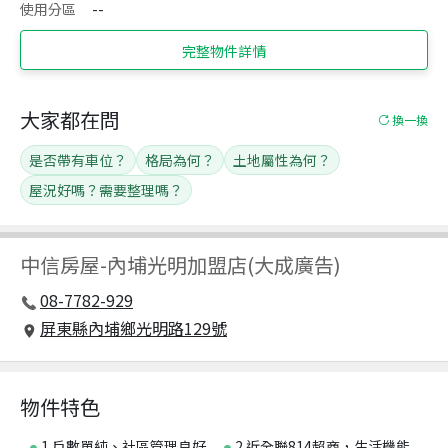
使用分區
--
完整物件詳情
大家都在問
換一換
是否帶有車位？
格局為何？
土地屬性為何？
屋況好嗎？需要整理嗎？
中信房屋
-
內埔光明加盟店(大成廣告)
08-7782-929
屏東縣內埔鄉光明路129號
物件特色
1.戶數單純、社區管理良好
2.近全聯814超商，生活機能