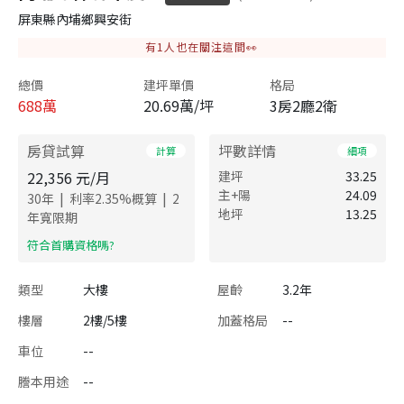
屏東縣內埔鄉興安街
有
1
人也在關注這間👀
總價
建坪單價
格局
688
萬
20.69萬/坪
3房2廳2衛
房貸試算
坪數詳情
計算
細項
22,356
元/月
建坪
33.25
主+陽
24.09
|
|
30
年
利率
2.35
%概算
2
地坪
13.25
年寬限期
​符合首購資格嗎?
類型
大樓
屋齡
3.2年
樓層
2樓/5樓
加蓋格局
--
車位
--
謄本用途
--