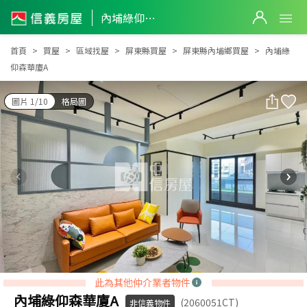
內埔綠仰森華廈A
內埔綠仰森華廈A
首頁
買屋
區域找屋
屏東縣買屋
屏東縣內埔鄉買屋
內埔綠
仰森華廈A
圖片 1/10
格局圖
此為其他仲介業者物件
內埔綠仰森華廈A
(2060051CT)
非信義物件