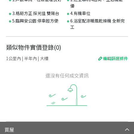
優
3.格局方正 採光佳 雙陽台
4.有機車位
5.臨興安公園 停車超方便
6.浴室配涼暖風乾燥機 全新完
工
類似物件實價登錄
(
0
)
1公里內 | 半年內 | 大樓
編輯篩選條件
還沒有任何成交資訊
買屋