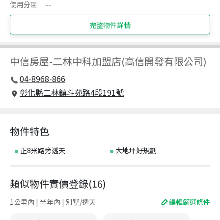
使用分區
--
完整物件詳情
中信房屋
-
二林中科加盟店(高信開發有限公司)
04-8968-866
彰化縣二林鎮斗苑路4段191號
物件特色
正8米路旁透天
大地坪好規劃
類似物件實價登錄
(
16
)
1公里內 | 半年內 | 別墅/透天
編輯篩選條件