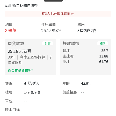
彰化縣二林鎮自強街
有
3
人也在關注這間👀
總價
建坪單價
格局
898
萬
25.15萬/坪
3房2廳2衛
房貸試算
坪數詳情
計算
細項
29,185
元/月
建坪
35.7
主建物
33.88
|
|
30
年
利率
2.35
%概算
2
地坪
61.76
年寬限期
​符合首購資格嗎?
類型
別墅/透天
屋齡
42.8年
樓層
1-2樓/2樓
加蓋格局
--
車位
--
謄本用途
--