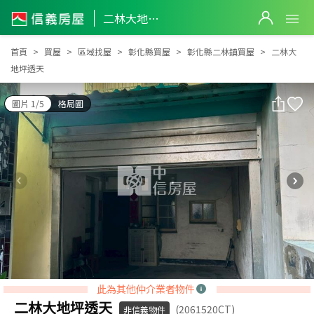
二林大地坪透天
二林大地坪透天
首頁
買屋
區域找屋
彰化縣買屋
彰化縣二林鎮買屋
二林大
地坪透天
圖片 1/5
格局圖
此為其他仲介業者物件
二林大地坪透天
(2061520CT)
非信義物件