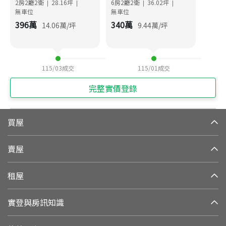
2房2廳2衛
28.16
坪
6房2廳2衛
36.02
坪
|
|
|
|
無車位
無車位
396
萬
340
萬
14.06
萬/坪
9.44
萬/坪
115/03
成交
115/01
成交
完整實價登錄
買屋
賣屋
租屋
實登與房訊知識