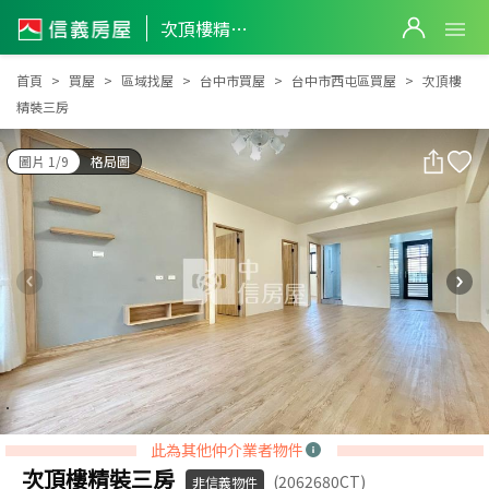
次頂樓精裝三房
次頂樓精裝三房
首頁
買屋
區域找屋
台中市買屋
台中市西屯區買屋
次頂樓
精裝三房
圖片 1/9
格局圖
此為其他仲介業者物件
次頂樓精裝三房
(2062680CT)
非信義物件