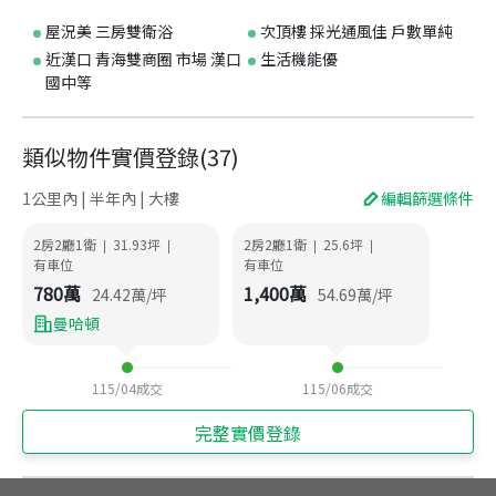
屋況美 三房雙衛浴
次頂樓 採光通風佳 戶數單純
近漢口 青海雙商圈 市場 漢口
生活機能優
國中等
類似物件實價登錄
(
37
)
1公里內 | 半年內 | 大樓
編輯篩選條件
2房2廳1衛
31.93
坪
2房2廳1衛
25.6
坪
|
|
|
|
有車位
有車位
780
萬
1,400
萬
24.42
萬/坪
54.69
萬/坪
曼哈頓
115/04
成交
115/06
成交
完整實價登錄