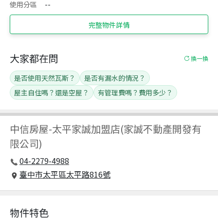
使用分區
--
完整物件詳情
大家都在問
換一換
是否使用天然瓦斯？
是否有漏水的情況？
屋主自住嗎？還是空屋？
有管理費嗎？費用多少？
中信房屋
-
太平家誠加盟店(家誠不動產開發有
限公司)
04-2279-4988
臺中市太平區太平路816號
物件特色