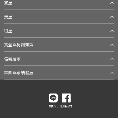
買屋
賣屋
租屋
實登與房訊知識
信義居家
集團與永續發展
加好友
追蹤我們