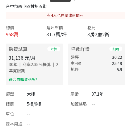
台中市西屯區甘州五街
有
4
人也在關注這間👀
總價
建坪單價
格局
958
萬
31.7萬/坪
3房2廳2衛
房貸試算
坪數詳情
計算
細項
31,136
元/月
建坪
30.22
主+陽
25.49
|
|
30
年
利率
2.35
%概算
2
地坪
5.9
年寬限期
​符合首購資格嗎?
類型
大樓
屋齡
37.1年
樓層
5樓/6樓
加蓋格局
--
車位
--
謄本用途
--