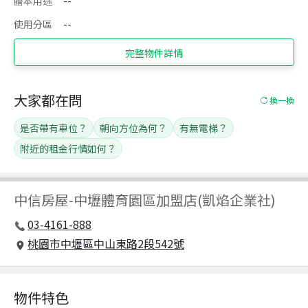
謄本用途
--
使用分區
--
完整物件詳情
大家都在問
換一換
是否帶有車位？
朝向方位為何？
有無電梯？
附近的租金行情如何？
中信房屋
-
中壢體育園區加盟店(凱焰企業社)
03-4161-888
桃園市中壢區中山東路2段542號
物件特色