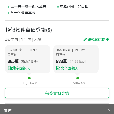
正一房一廳一衛大套房
中原商圈，好出租
附一個機車車位
類似物件實價登錄
(
8
)
1公里內 | 半年內 | 大樓
編輯篩選條件
3房2廳1衛
33.82
坪
3房2廳2衛
39.53
坪
|
|
|
|
無車位
有車位
865
萬
988
萬
25.57
萬/坪
24.99
萬/坪
北帝國觀天
北帝國觀天
115/04
成交
115/04
成交
完整實價登錄
買屋