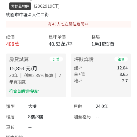
(2062919CT)
非信義物件
桃園市中壢區大仁二街
有
40
人也在關注這間👀
總價
建坪單價
格局
488
萬
40.53萬/坪
1房1廳1衛
房貸試算
坪數詳情
計算
細項
15,853
元/月
建坪
12.04
主+陽
8.65
|
|
30
年
利率
2.35
%概算
2
地坪
2.7
年寬限期
​符合首購資格嗎?
類型
大樓
屋齡
24.0年
樓層
8樓/8樓
加蓋格局
--
車位
--