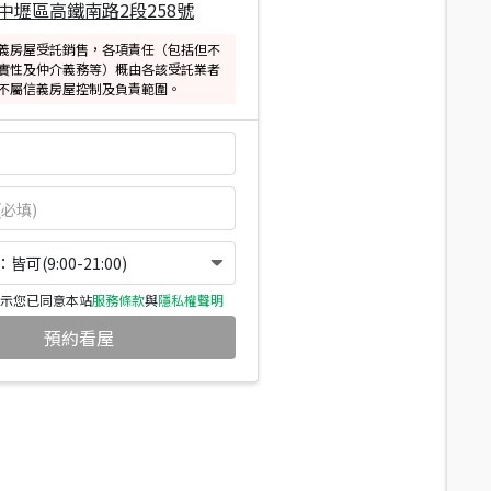
中壢區高鐵南路2段258號
義房屋受託銷售，各項責任（包括但不
實性及仲介義務等）概由各該受託業者
不屬信義房屋控制及負責範圍。
可(9:00-21:00)
示您已同意本站
服務條款
與
隱私權聲明
預約看屋