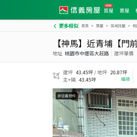
買屋
賣屋
更多相似
首頁
買屋
區域找屋
桃
【神馬】近青埔【門前
地址
桃園市中壢區大莊路
建坪單價
建坪
43.45坪
/ 地坪
20.87坪
主+陽
43.45坪
細項
非信義物件