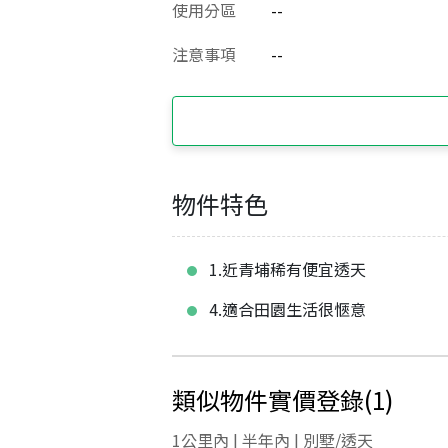
使用分區
--
注意事項
--
物件特色
1.近青埔稀有便宜透天
4.適合田園生活很愜意
類似物件實價登錄
(
1
)
1公里內 | 半年內 | 別墅/透天