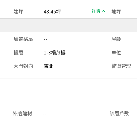
建坪
43.45坪
詳情
地坪
加蓋格局
--
屋齡
樓層
1-3樓/3樓
車位
大門朝向
東北
警衛管理
外牆建材
--
該層戶數