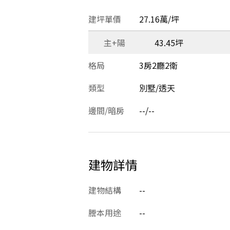
建坪單價
27.16萬/坪
主+陽
43.45坪
格局
3房2廳2衛
類型
別墅/透天
邊間/暗房
--/--
建物詳情
建物結構
--
謄本用途
--