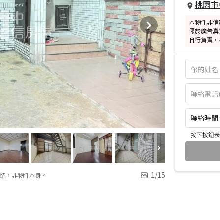
桃園市
本物件非信
限於廣告真
自行負責，
聯絡時間：皆
按下按鈕表
1
/
15
紹，非物件本身。