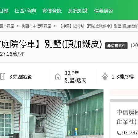
租屋
社區/商辦
實價登錄
房訊知識
信義居家
園市買屋
桃園市中壢區買屋
【神馬】近青埔【門前庭院停車】別墅(頂加鐵皮
庭院停車】別墅(頂加鐵皮)
(2
非信義物件
27.16萬/坪
32.7年
3房2廳2衛
1-3樓/3樓
別墅/透天
中信房
企業社)
03-287