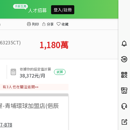
【神馬】近青埔【門前庭院停車】別墅(頂加鐵皮)
人才招募
登入/註冊
列印
分享
收藏
)
063235CT)
1,180
萬
依據你的設定值計算
試算
38,372
元/月
有
3
人也在關注這間👀
屋
-
青埔環球加盟店(俋辰
7-878