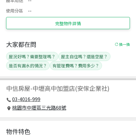
謄本用途
--
使用分區
--
完整物件詳情
大家都在問
換一換
屋況好嗎？需要整理嗎？
屋主自住嗎？還是空屋？
是否有漏水的情況？
有管理費嗎？費用多少？
中信房屋
-
中壢高中加盟店(安傢企業社)
03-4016-999
桃園市中壢區三光路68號
物件特色