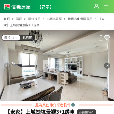
【安家】上城捷境景觀3+1房車
【安家】上城捷境景觀3+1房車
首頁
買屋
區域找屋
桃園市買屋
桃園市中壢區買屋
【安
家】上城捷境景觀3+1房車
圖片 1/11
格局圖
此為其他仲介業者物件
【安家】上城捷境景觀3+1房車
非信義物件