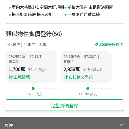
室內大格局3+1 空間大好規劃
前後大陽台 主臥衛浴開窗
採光好無暗房 採光超好
一層兩戶戶數單純
類似物件實價登錄
(
56
)
1公里內 | 半年內 | 大樓
編輯篩選條件
2房2廳2衛
60.99
坪
2房2廳2衛
57.38
坪
|
|
|
|
有車位
有車位
1,700
萬
2,958
萬
34.51
萬/坪
51.56
萬/坪
上城捷境
布拉格文學苑
115/03
成交
115/05
成交
完整實價登錄
買屋