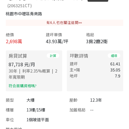
(2063251CT)
桃園市中壢區青商路
有
6
人也在關注這間👀
總價
建坪單價
格局
2,698
萬
43.93萬/坪
3房2廳2衛
房貸試算
坪數詳情
計算
細項
87,718
元/月
建坪
61.41
主+陽
35.05
|
|
30
年
利率
2.35
%概算
2
地坪
7.9
年寬限期
​符合首購資格嗎?
類型
大樓
屋齡
12.3年
樓層
13樓/15樓
加蓋格局
--
車位
1個坡道平面