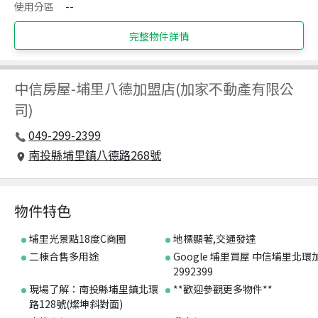
使用分區
--
完整物件詳情
中信房屋
-
埔里八德加盟店(加家不動產有限公
司)
049-299-2399
南投縣埔里鎮八德路268號
物件特色
埔里光景點18度C商圈
地標顯著,交通發達
二棟合售多用途
Google 埔里買屋 中信埔里北環加
2992399
現場了解：南投縣埔里鎮北環
**歡迎參觀更多物件**
路128號(燦坤斜對面)