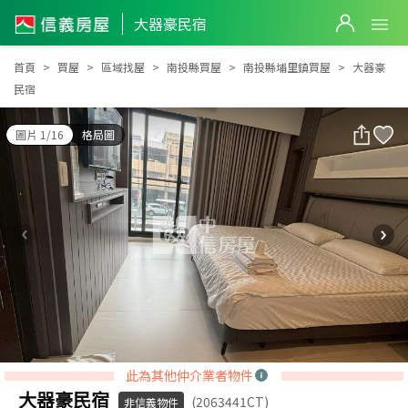
大器豪民宿
大器豪民宿
首頁
買屋
區域找屋
南投縣買屋
南投縣埔里鎮買屋
大器豪
民宿
圖片 1/16
格局圖
此為其他仲介業者物件
大器豪民宿
(2063441CT)
非信義物件