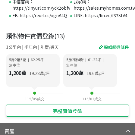
中信官網：
我家網：
https://tinyurl.com/ydx2obfv
https://sales.myhomes.com.t
FB: https://reurl.cc/ognA4Q
LINE: https://lin.ee/f37StV4
類似物件實價登錄
(
13
)
1公里內 | 半年內 | 別墅/透天
編輯篩選條件
5房2廳6衛
62.25
坪
5房2廳4衛
61.22
坪
|
|
|
|
無車位
無車位
1,200
萬
1,200
萬
19.28
萬/坪
19.6
萬/坪
115/05
成交
115/03
成交
完整實價登錄
買屋