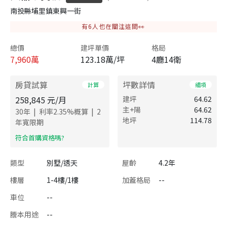
南投縣埔里鎮東興一街
有
6
人也在關注這間👀
總價
建坪單價
格局
7,960
萬
123.18萬/坪
4廳14衛
房貸試算
坪數詳情
計算
細項
258,845
元/月
建坪
64.62
主+陽
64.62
|
|
30
年
利率
2.35
%概算
2
地坪
114.78
年寬限期
​符合首購資格嗎?
類型
別墅/透天
屋齡
4.2年
樓層
1-4樓/1樓
加蓋格局
--
車位
--
謄本用途
--