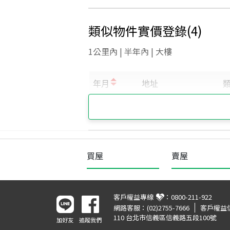
類似物件實價登錄
(
4
)
1公里內 | 半年內 | 大樓
買屋
賣屋
客戶權益專線
：
0800-211-922
網路客服：
(02)2755-7666
客戶權益
110 台北市信義區信義路五段100號
加好友
追蹤我們