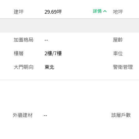
建坪
29.69坪
詳情
地坪
加蓋格局
--
屋齡
樓層
2樓/7樓
車位
大門朝向
東北
警衛管理
外牆建材
--
該層戶數