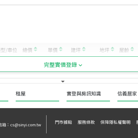
完整實價登錄
租屋
實登與房訊知識
信義居家
門市據點
服務條款
保障隱私權聲明
信箱：
cs@sinyi.com.tw