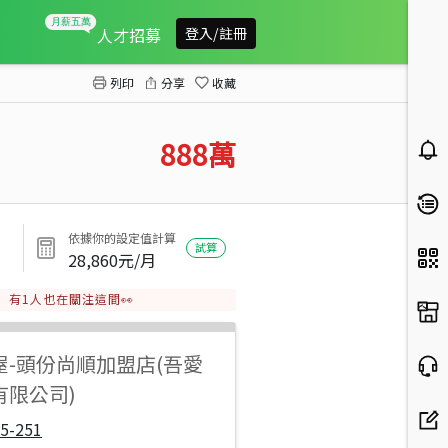
e起幸福學區優質三房
人才招募
登入/註冊
列印
分享
收藏
888
萬
依據你的設定值計算
試算
28,860
元/月
有
1
人也在關注這間👀
屋
-
頭份尚順加盟店(吾愛
有限公司)
5-251