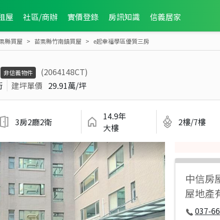
租屋
社區/商辦
實價登錄
房訊知識
信義居家
栗縣買屋
苗栗縣竹南鎮買屋
e起幸福學區優質三房
(2064148CT)
非信義物件
街
建坪單價
29.91萬/坪
14.9年
3房2廳2衛
2樓/7樓
大樓
中信房
屋地產
037-66