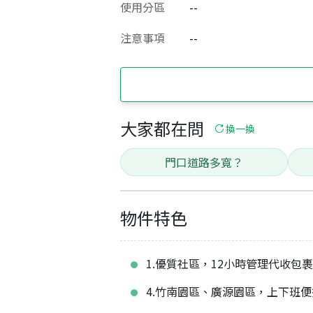
使用分區
--
注意事項
--
大家都在問
換一換
門口道路多寬？
物件特色
1.優質社區，12小時管理代收包裹
4.竹南園區、廣源園區，上下班便