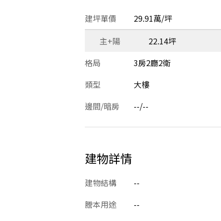
建坪單價
29.91萬/坪
主+陽
22.14坪
格局
3房2廳2衛
類型
大樓
邊間/暗房
--/--
建物詳情
建物結構
--
謄本用途
--