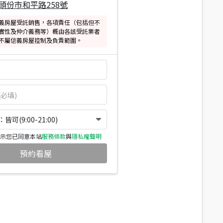
頭份市和平路258號
義房屋受託銷售，各項責任（包括但不
實性及仲介義務等）概由各該受託業者
不屬信義房屋控制及負責範圍。
可(9:00-21:00)
示您已同意本站
服務條款
與
隱私權聲明
預約看屋