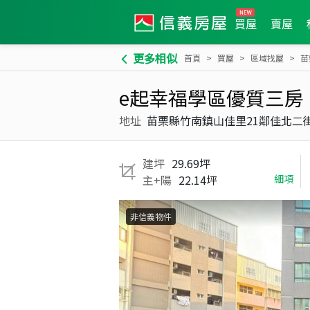
買屋
賣屋
更多相似
首頁
買屋
區域找屋
苗
e起幸福學區優質三房
地址
苗栗縣竹南鎮山佳里21鄰佳北二
建坪
29.69坪
主+陽
22.14坪
細項
非信義物件