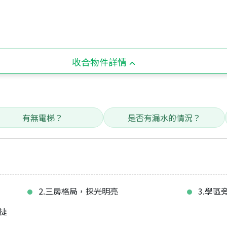
收合物件詳情
有無電梯？
是否有漏水的情況？
2.三房格局，採光明亮
3.學
捷