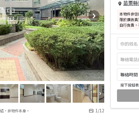
苗栗縣
本物件非信
限於廣告真
自行負責，
聯絡時間：皆
按下按鈕表
1
/
12
紹，非物件本身。