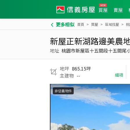
買屋
賣屋
更多相似
首頁
買屋
區域找屋
桃
新屋正新湖路邊美農
地址
桃園市新屋區十五間段十五間尾
地坪
865.15坪
主建物
--
細項
非信義物件