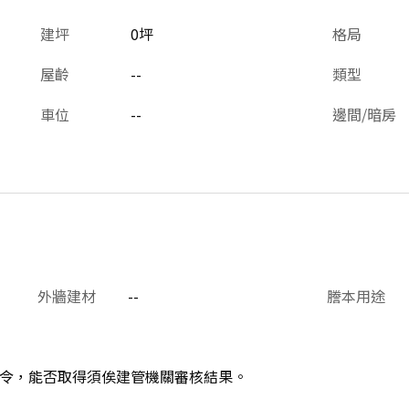
建坪
0坪
格局
屋齡
--
類型
車位
--
邊間/暗房
外牆建材
--
謄本用途
令，能否取得須俟建管機關審核結果。