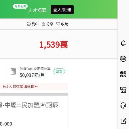
新屋正新湖路邊美農地
人才招募
登入/註冊
列印
分享
收藏
1,539
萬
依據你的設定值計算
試算
50,037
元/月
有
1
人也在關注這間👀
屋
-
中壢三民加盟店(冠辰
8-000