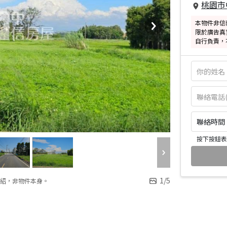
桃園市
本物件非信
限於廣告真
自行負責，
聯絡時間：皆
按下按鈕表
1
/
5
紹，非物件本身。