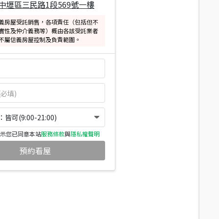
中壢區三民路1段569號一樓
義房屋受託銷售，各項責任（包括但不
實性及仲介義務等）概由各該受託業者
不屬信義房屋控制及負責範圍。
可(9:00-21:00)
示您已同意本站
服務條款
與
隱私權聲明
預約看屋