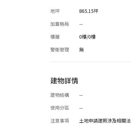
地坪
865.15坪
加蓋格局
--
樓層
0樓/0樓
警衛管理
無
建物詳情
建物結構
--
使用分區
--
注意事項
土地申請建照涉及相關法