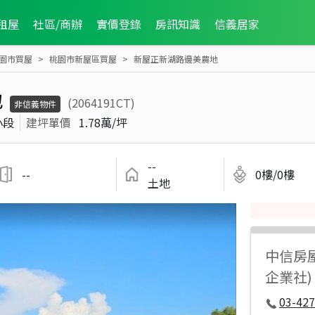
租屋
社區/商辦
實價登錄
房訊知識
信義居家
園市買屋
桃園市新屋區買屋
新屋正新湖路邊美農地
地
(2064191CT)
非信義物件
小段
建坪單價
1.78萬/坪
--
--
0樓/0樓
土地
中信房
企業社)
03-427