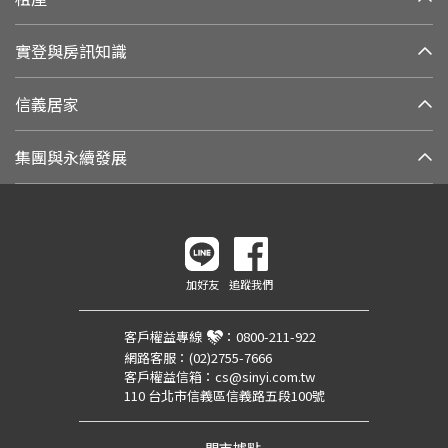
實登與房訊知識
信義居家
集團與永續發展
加好友
追蹤我們
客戶權益專線
：
0800-211-922
網路客服：
(02)2755-7666
客戶權益信箱：
cs@sinyi.com.tw
110 台北市信義區信義路五段100號
門市據點