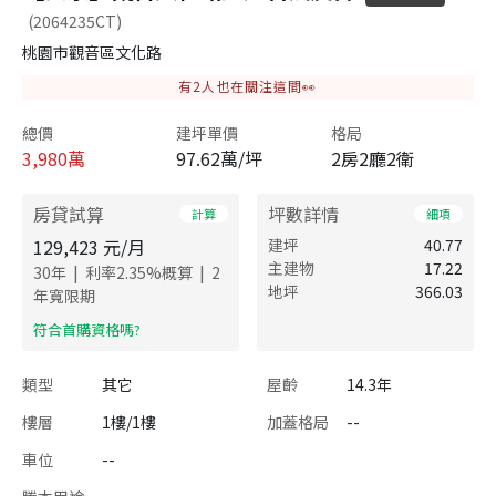
(2064235CT)
桃園市觀音區文化路
有
2
人也在關注這間👀
總價
建坪單價
格局
3,980
萬
97.62萬/坪
2房2廳2衛
房貸試算
坪數詳情
計算
細項
129,423
元/月
建坪
40.77
主建物
17.22
|
|
30
年
利率
2.35
%概算
2
地坪
366.03
年寬限期
​符合首購資格嗎?
類型
其它
屋齡
14.3年
樓層
1樓/1樓
加蓋格局
--
車位
--