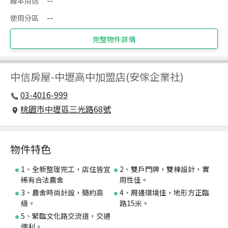
謄本用途
--
使用分區
--
完整物件詳情
中信房屋
-
中壢高中加盟店(安傢企業社)
03-4016-999
桃園市中壢區三光路68號
物件特色
1、全新整理完工，店住皆宜
2、雙戶門牌，雙棟設計，實
稀有合法農舍
用性佳。
3、農舍時尚計設，簡約高
4、周邊環境佳，地形方正臨
級。
路15米。
5、緊臨文化路交流道，交通
便利。