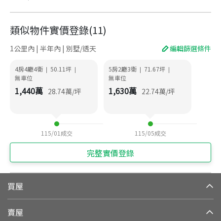
類似物件實價登錄
(
11
)
1公里內 | 半年內 | 別墅/透天
編輯篩選條件
4房4廳4衛
50.11
坪
5房2廳3衛
71.67
坪
|
|
|
|
無車位
無車位
1,440
萬
1,630
萬
28.74
萬/坪
22.74
萬/坪
115/01
成交
115/05
成交
完整實價登錄
買屋
賣屋