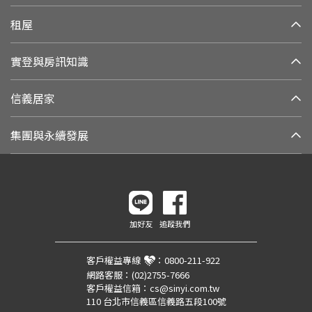
租屋
實登與房訊知識
信義居家
集團與永續發展
加好友
追蹤我們
客戶權益專線
：
0800-211-922
網路客服：
(02)2755-7666
客戶權益信箱：
cs@sinyi.com.tw
110 台北市信義區信義路五段100號