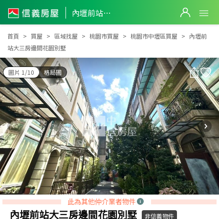
內壢前站大三房邊間花園別墅
內壢前站大三房邊間花園別墅
首頁
買屋
區域找屋
桃園市買屋
桃園市中壢區買屋
內壢前
站大三房邊間花園別墅
圖片 1/10
格局圖
此為其他仲介業者物件
內壢前站大三房邊間花園別墅
非信義物件