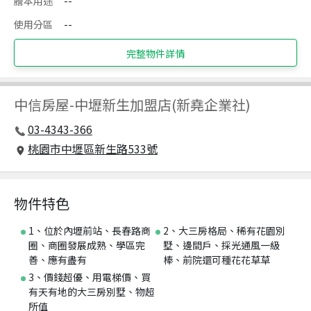
謄本用途
--
使用分區
--
完整物件詳情
中信房屋
-
中壢新生加盟店(新堯企業社)
03-4343-366
桃園市中壢區新生路533號
物件特色
1、位於內壢前站、長春路商
2、大三房格局、稀有花園別
圈、商圈發展成熟、學區完
墅、邊間戶、採光通風一級
善、應有盡有
棒、前院還可種花花草草
3、價錢超優、用電梯價、買
有天有地的大三房別墅、物超
所值