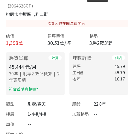
(2064626CT)
桃園市中壢區吉利二街
有
8
人也在關注這間👀
總價
建坪單價
格局
1,398
萬
30.53萬/坪
3房2廳3衛
房貸試算
坪數詳情
計算
細項
45,444
元/月
建坪
45.79
主+陽
45.79
|
|
30
年
利率
2.35
%概算
2
地坪
16.17
年寬限期
​符合首購資格嗎?
類型
別墅/透天
屋齡
22.8年
樓層
1-4樓/4樓
加蓋格局
--
車位
--