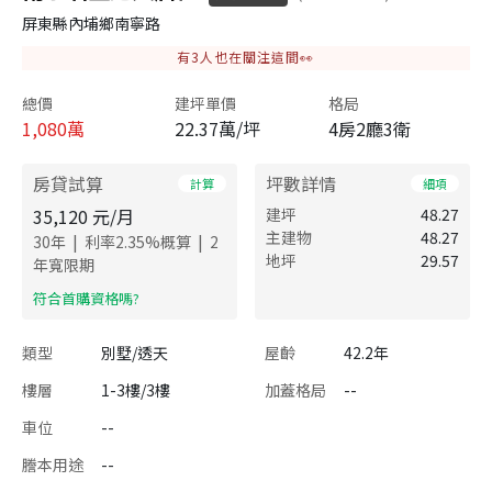
屏東縣內埔鄉南寧路
有
3
人也在關注這間👀
總價
建坪單價
格局
1,080
萬
22.37萬/坪
4房2廳3衛
房貸試算
坪數詳情
計算
細項
35,120
元/月
建坪
48.27
主建物
48.27
|
|
30
年
利率
2.35
%概算
2
地坪
29.57
年寬限期
​符合首購資格嗎?
類型
別墅/透天
屋齡
42.2年
樓層
1-3樓/3樓
加蓋格局
--
車位
--
謄本用途
--