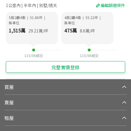
1公里內 | 半年內 | 別墅/透天
編輯篩選條件
5房2廳4衛
51.86
坪
4房2廳4衛
55.22
坪
|
|
|
|
無車位
無車位
1,515
萬
475
萬
29.21
萬/坪
8.6
萬/坪
115/06
成交
115/06
成交
完整實價登錄
買屋
賣屋
租屋