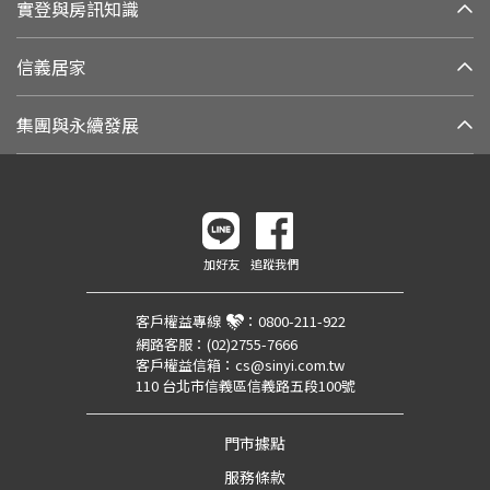
實登與房訊知識
信義居家
集團與永續發展
加好友
追蹤我們
客戶權益專線
：
0800-211-922
網路客服：
(02)2755-7666
客戶權益信箱：
cs@sinyi.com.tw
110 台北市信義區信義路五段100號
門市據點
服務條款