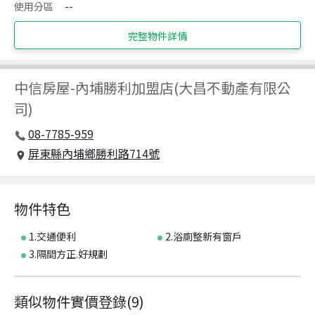
使用分區
--
完整物件詳情
中信房屋
-
內埔勝利加盟店(大昌不動產有限公
司)
08-7785-959
屏東縣內埔鄉勝利路714號
物件特色
1.交通便利
2.浴廁整新有窗戶
3.隔間方正.好規劃
類似物件實價登錄
(
9
)