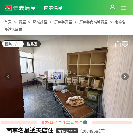
南寧名星透天店住
南寧名星透天店住
首頁
買屋
區域找屋
屏東縣買屋
屏東縣內埔鄉買屋
南寧名
星透天店住
圖片 1/10
格局圖
此為其他仲介業者物件
南寧名星透天店住
(2064868CT)
非信義物件