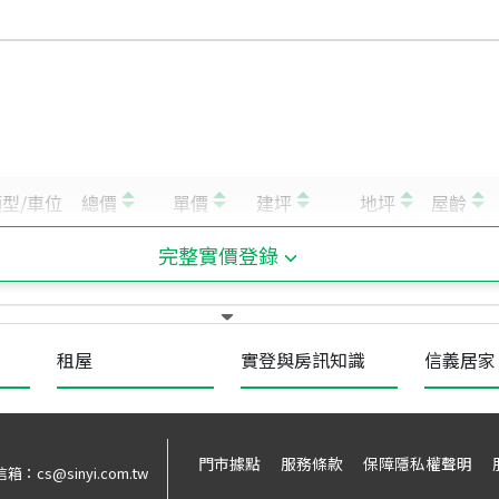
完整實價登錄
租屋
實登與房訊知識
信義居家
門市據點
服務條款
保障隱私權聲明
信箱：
cs@sinyi.com.tw