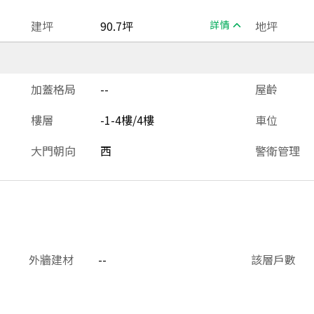
建坪
90.7坪
詳情
地坪
加蓋格局
--
屋齡
樓層
-1-4樓/4樓
車位
大門朝向
西
警衛管理
外牆建材
--
該層戶數