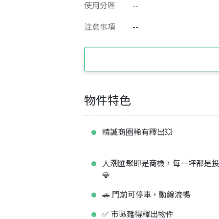
使用分區
--
注意事項
--
物件特色
精誠商圈稀有釋出💥
人潮匯聚即是商機，每一坪都是
💎
🚗 門前可停車，動線流暢
✅ 市區難得釋出物件