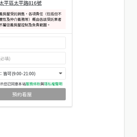
太平區太平路816號
義房屋受託銷售，各項責任（包括但不
實性及仲介義務等）概由各該受託業者
不屬信義房屋控制及負責範圍。
可(9:00-21:00)
示您已同意本站
服務條款
與
隱私權聲明
預約看屋