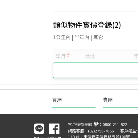
類似物件實價登錄
(
2
)
1公里內 | 半年內 | 其它
買屋
賣屋
客戶權益專線
：
0800-211-922
網路客服：
(02)2755-7666
客戶權益
110 台北市信義區信義路五段100號
加好友
追蹤我們