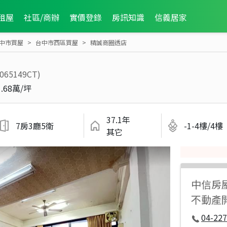
租屋
社區/商辦
實價登錄
房訊知識
信義居家
中市買屋
台中市西區買屋
精誠商圈透店
2065149CT)
1.68萬/坪
37.1年
7房3廳5衛
-1-4樓/4樓
其它
中信房
不動產
04-227