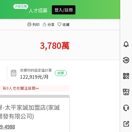
精誠商圈透店
人才招募
登入/註冊
列印
分享
收藏
3,780
萬
依據你的設定值計算
試算
122,919
元/月
有
0
人也在關注這間👀
屋
-
太平家誠加盟店(家誠
開發有限公司)
9-4988