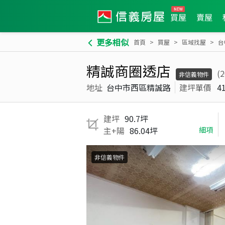
買屋
賣屋
更多相似
首頁
買屋
區域找屋
台
精誠商圈透店
(
非信義物件
地址
台中市西區精誠路
建坪單價
4
建坪
90.7坪
主+陽
86.04坪
細項
非信義物件