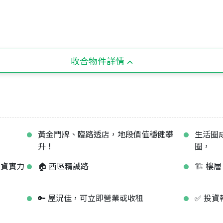
收合物件詳情
黃金門牌、臨路透店，地段價值穩健攀
生活圈
升！
圈，
投資實力
🏠 西區精誠路
🏗️ 
🔑 屋況佳，可立即營業或收租
✅ 投資