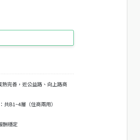
成熟完善，近公益路、向上路商
樓層：共B1~4層（住商兩用）
報酬穩定