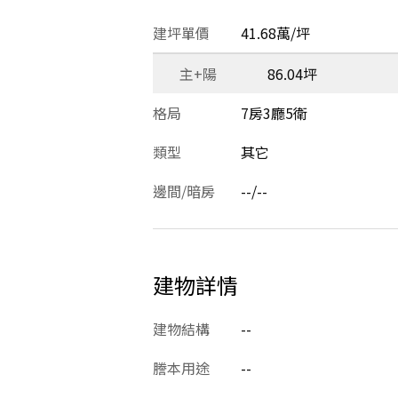
建坪單價
41.68萬/坪
主+陽
86.04坪
格局
7房3廳5衛
類型
其它
邊間/暗房
--/--
建物詳情
建物結構
--
謄本用途
--