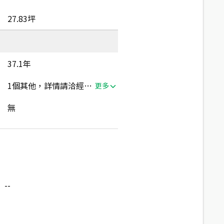
27.83坪
37.1年
1個其他，詳情請洽經紀人員
更多
無
--