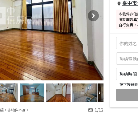
臺中市
本物件非信
限於廣告真
自行負責，
聯絡時間：皆
按下按鈕表
1
/
12
紹，非物件本身。