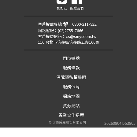
加好友
追蹤我們
客戶權益專線
：
0800-211-922
網路客服：
(02)2755-7666
客戶權益信箱：
cs@sinyi.com.tw
110 台北市信義區信義路五段100號
門市據點
服務條款
保障隱私權聲明
服務保障
網站地圖
資源網站
異業合作提案
©
信義房屋股份有限公司
20260804.b53805