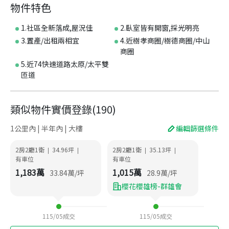
物件特色
1.社區全新落成,屋況佳
2.臥室皆有開窗,採光明亮
3.置產/出租兩相宜
4.近樹孝商圈/樹德商圈/中山
商圈
5.近74快速道路太原/太平雙
匝道
類似物件實價登錄
(
190
)
1公里內 | 半年內 | 大樓
編輯篩選條件
2房2廳1衛
34.96
坪
2房2廳1衛
35.13
坪
|
|
|
|
有車位
有車位
1,183
萬
1,015
萬
33.84
萬/坪
28.9
萬/坪
櫻花櫻雄榜-群雄會
115/05
成交
115/05
成交