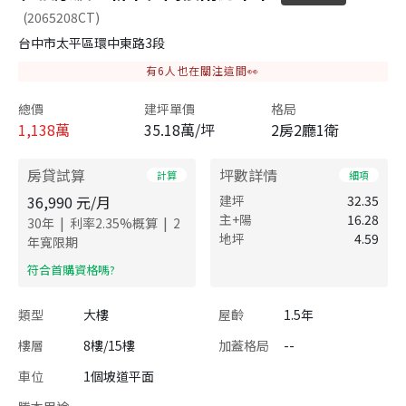
(2065208CT)
台中市太平區環中東路3段
有
6
人也在關注這間👀
總價
建坪單價
格局
1,138
萬
35.18萬/坪
2房2廳1衛
房貸試算
坪數詳情
計算
細項
36,990
元/月
建坪
32.35
主+陽
16.28
|
|
30
年
利率
2.35
%概算
2
地坪
4.59
年寬限期
​符合首購資格嗎?
類型
大樓
屋齡
1.5年
樓層
8樓/15樓
加蓋格局
--
車位
1個坡道平面