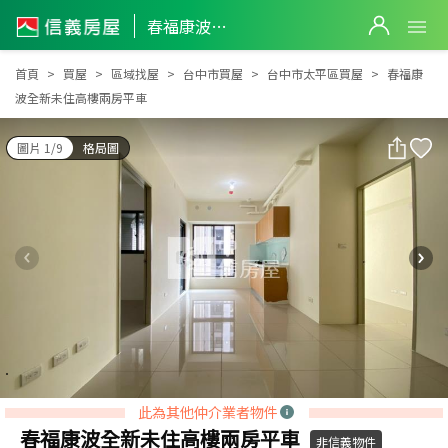
春福康波全新未住高樓兩房平車
春福康波全新未住高樓兩房平車
首頁
買屋
區域找屋
台中市買屋
台中市太平區買屋
春福康
波全新未住高樓兩房平車
圖片 1/9
格局圖
此為其他仲介業者物件
春福康波全新未住高樓兩房平車
非信義物件