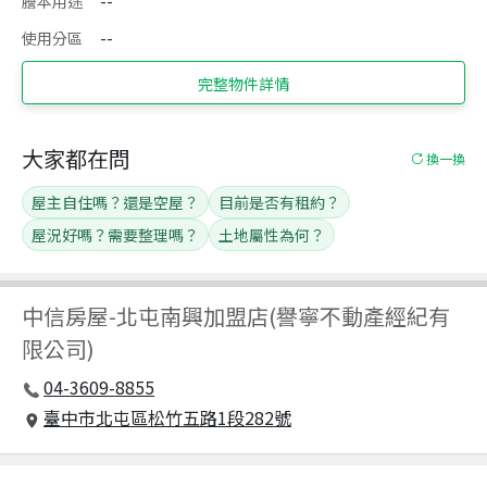
謄本用途
--
使用分區
--
完整物件詳情
大家都在問
換一換
屋主自住嗎？還是空屋？
目前是否有租約？
屋況好嗎？需要整理嗎？
土地屬性為何？
中信房屋
-
北屯南興加盟店(譽寧不動產經紀有
限公司)
04-3609-8855
臺中市北屯區松竹五路1段282號