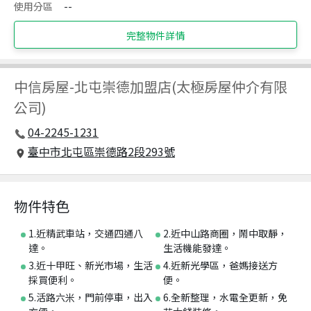
使用分區
--
完整物件詳情
中信房屋
-
北屯崇德加盟店(太極房屋仲介有限
公司)
04-2245-1231
臺中市北屯區崇德路2段293號
物件特色
1.近精武車站，交通四通八
2.近中山路商圈，鬧中取靜，
達。
生活機能發達。
3.近十甲旺、新光市場，生活
4.近新光學區，爸媽接送方
採買便利。
便。
5.活路六米，門前停車，出入
6.全新整理，水電全更新，免