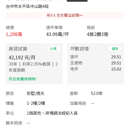
台中市太平區中山路4段
有
0
人也在關注這間👀
總價
建坪單價
格局
1,298
萬
43.99萬/坪
4房2廳3衛
房貸試算
坪數詳情
計算
細項
42,192
元/月
建坪
29.51
主建物
29.51
|
|
30
年
利率
2.35
%概算
2
地坪
15.02
年寬限期
​符合首購資格嗎?
類型
別墅/透天
屋齡
52.0年
樓層
1-2樓/2樓
加蓋格局
--
車位
1個其他，詳情請洽經紀人員
謄本用途
--