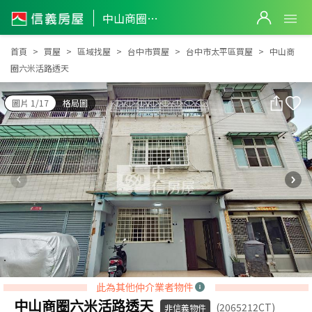
中山商圈六米活路透天
中山商圈六米活路透天
首頁
買屋
區域找屋
台中市買屋
台中市太平區買屋
中山商
圈六米活路透天
圖片 1/17
格局圖
此為其他仲介業者物件
中山商圈六米活路透天
(2065212CT)
非信義物件