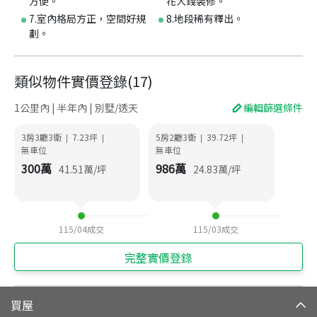
方便。
花大錢裝修。
7.室內格局方正，空間好規
8.地段稀有釋出。
劃。
類似物件實價登錄
(
17
)
1公里內 | 半年內 | 別墅/透天
編輯篩選條件
3房3廳3衛
7.23
坪
5房2廳3衛
39.72
坪
|
|
|
|
無車位
無車位
300
萬
986
萬
41.51
萬/坪
24.83
萬/坪
115/04
成交
115/03
成交
完整實價登錄
買屋