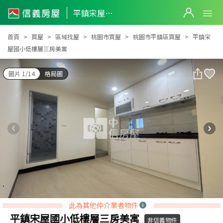
平鎮宋屋國小低樓層三房美寓
平鎮宋屋國小低樓層三房美寓
首頁
買屋
區域找屋
桃園市買屋
桃園市平鎮區買屋
平鎮宋
屋國小低樓層三房美寓
圖片 1/14
格局圖
此為其他仲介業者物件
平鎮宋屋國小低樓層三房美寓
非信義物件