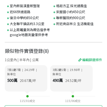
室內新裝潢重新整理
格局方正 採光通風佳
近66快速道路
宋屋國小約450公尺
復旦中學約850公尺
聯新醫院約900公尺
大全聯平鎮店約3.3公里
附近商店林立 生活機能佳
以上距離量測為概估值參考
google地圖測量僅供參考
類似物件實價登錄
(
8
)
1公里內 | 半年內 | 公寓
編輯篩選條件
7房1廳7衛
24.19
坪
3房2廳1衛
19.98
坪
|
|
|
|
無車位
無車位
500
萬
490
萬
20.67
萬/坪
24.52
萬/坪
115/01
成交
115/06
成交