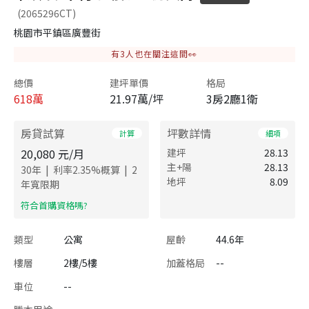
(2065296CT)
桃園市平鎮區廣豐街
有
3
人也在關注這間👀
總價
建坪單價
格局
618
萬
21.97萬/坪
3房2廳1衛
房貸試算
坪數詳情
計算
細項
20,080
元/月
建坪
28.13
主+陽
28.13
|
|
30
年
利率
2.35
%概算
2
地坪
8.09
年寬限期
​符合首購資格嗎?
類型
公寓
屋齡
44.6年
樓層
2樓/5樓
加蓋格局
--
車位
--