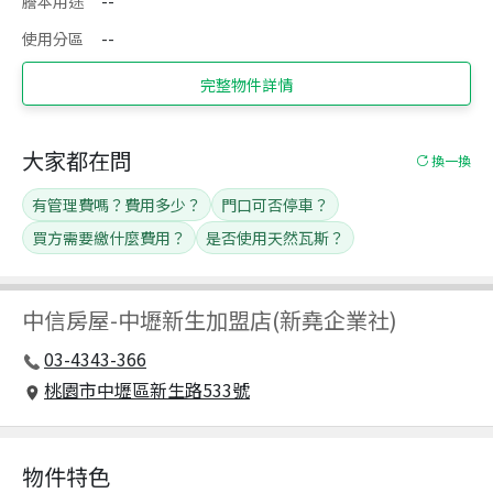
謄本用途
--
使用分區
--
完整物件詳情
大家都在問
換一換
有管理費嗎？費用多少？
門口可否停車？
買方需要繳什麼費用？
是否使用天然瓦斯？
中信房屋
-
中壢新生加盟店(新堯企業社)
03-4343-366
桃園市中壢區新生路533號
物件特色