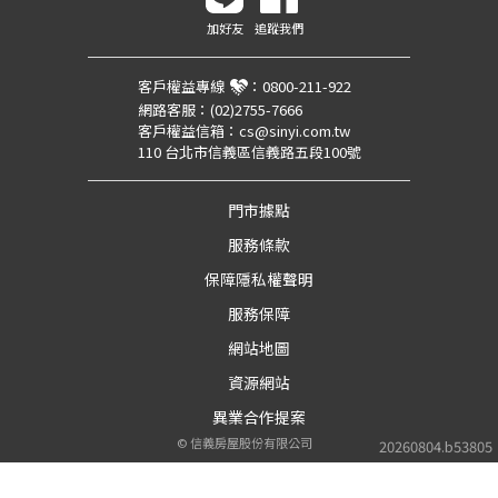
加好友
追蹤我們
客戶權益專線
：
0800-211-922
網路客服：
(02)2755-7666
客戶權益信箱：
cs@sinyi.com.tw
110 台北市信義區信義路五段100號
門市據點
服務條款
保障隱私權聲明
服務保障
網站地圖
資源網站
異業合作提案
©
信義房屋股份有限公司
20260804.b53805