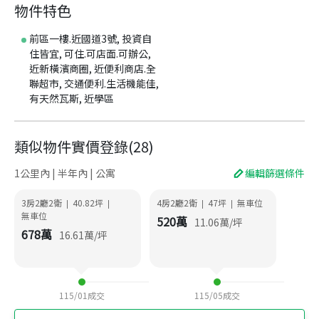
物件特色
前區一樓.近國道3號, 投資自
住皆宜, 可住.可店面.可辦公,
近新橫濱商圈, 近便利商店.全
聯超市, 交通便利.生活機能佳,
有天然瓦斯, 近學區
類似物件實價登錄
(
28
)
1公里內 | 半年內 | 公寓
編輯篩選條件
3房2廳2衛
40.82
坪
4房2廳2衛
47
坪
無車位
|
|
|
|
無車位
520
萬
11.06
萬/坪
678
萬
16.61
萬/坪
115/01
成交
115/05
成交