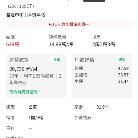
(2067139CT)
基隆市中山區復興路
有
11
人也在關注這間👀
總價
建坪單價
格局
638
萬
14.98萬/坪
2房2廳3衛
房貸試算
坪數詳情
計算
細項
20,730
元/月
建坪
42.59
主建物
23.87
|
|
30
年
利率
2.35
%概算
2
地坪
11.44
年寬限期
​符合首購資格嗎?
類型
公寓
屋齡
31.9年
樓層
1樓/5樓
加蓋格局
--
車位
--