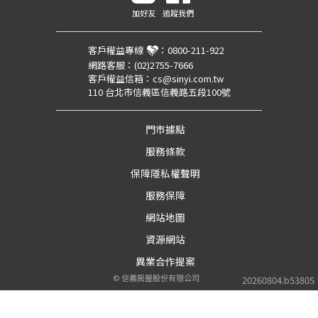
加好友
追蹤我們
客戶權益專線
：
0800-211-922
網路客服：
(02)2755-7666
客戶權益信箱：
cs@sinyi.com.tw
110 台北市信義區信義路五段100號
門市據點
服務條款
保障隱私權聲明
服務保障
網站地圖
資源網站
異業合作提案
©
信義房屋股份有限公司
20260804.b53805