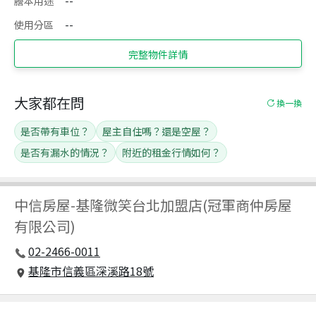
謄本用途
--
使用分區
--
完整物件詳情
大家都在問
換一換
是否帶有車位？
屋主自住嗎？還是空屋？
是否有漏水的情況？
附近的租金行情如何？
中信房屋
-
基隆微笑台北加盟店(冠軍商仲房屋
有限公司)
02-2466-0011
基隆市信義區深溪路18號