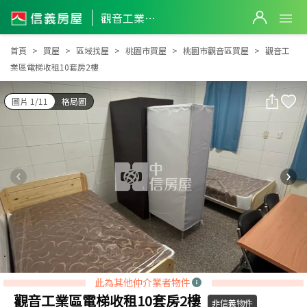
觀音工業區電梯收租10套房2樓
觀音工業區電梯收租10套房2樓
首頁
買屋
區域找屋
桃園市買屋
桃園市觀音區買屋
觀音工
業區電梯收租10套房2樓
圖片 1/11
格局圖
此為其他仲介業者物件
觀音工業區電梯收租10套房2樓
非信義物件