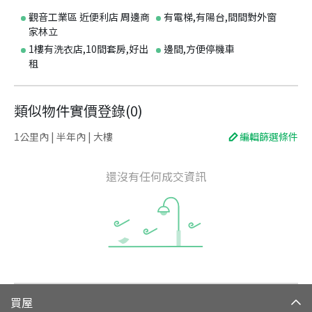
觀音工業區 近便利店 周邊商
有電梯,有陽台,間間對外窗
家林立
1樓有洗衣店,10間套房,好出
邊間,方便停機車
租
類似物件實價登錄
(
0
)
1公里內 | 半年內 | 大樓
編輯篩選條件
還沒有任何成交資訊
買屋