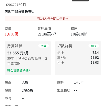
(2067276CT)
桃園市觀音區長春街
有
14
人也在關注這間👀
總價
建坪單價
格局
1,650
萬
21.88萬/坪
10房10衛
房貸試算
坪數詳情
計算
細項
53,655
元/月
建坪
75.4
主+陽
58.92
|
|
30
年
利率
2.35
%概算
2
地坪
18.03
年寬限期
​符合首購資格嗎?
類型
大樓
屋齡
14.6年
樓層
2樓/5樓
加蓋格局
--
車位
--