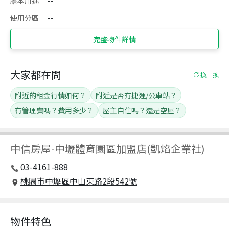
謄本用途
--
使用分區
--
完整物件詳情
大家都在問
換一換
附近的租金行情如何？
附近是否有捷運/公車站？
有管理費嗎？費用多少？
屋主自住嗎？還是空屋？
中信房屋
-
中壢體育園區加盟店(凱焰企業社)
03-4161-888
桃園市中壢區中山東路2段542號
物件特色