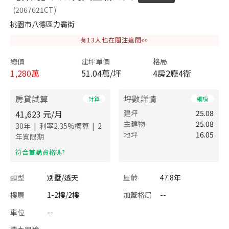
(2067621CT)
桃園市八德區力霸街
有
13
人也在關注這間👀
總價
建坪單價
格局
1,280
萬
51.04萬/坪
4房2廳4衛
房貸試算
坪數詳情
計算
細項
41,623
元/月
建坪
25.08
主建物
25.08
|
|
30
年
利率
2.35
%概算
2
地坪
16.05
年寬限期
​符合首購資格嗎?
類型
別墅/透天
屋齡
47.8年
樓層
1-2樓/2樓
加蓋格局
--
車位
--