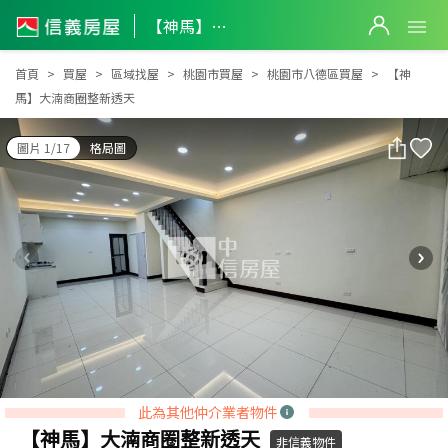
【神馬】大湳商圈整新透天
【神馬】大湳商圈整新透天
首頁
買屋
區域找屋
桃園市買屋
桃園市八德區買屋
【神
馬】大湳商圈整新透天
圖片 1/17
格局圖
此為其他仲介業者物件
【神馬】大湳商圈整新透天
非信義物件