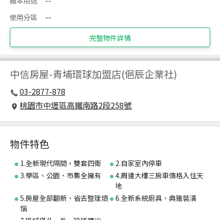
謄本用途
--
使用分區
--
完整物件詳情
中信房屋
-
青埔環球加盟店(俋辰企業社)
03-2877-878
桃園市中壢區高鐵南路2段258號
物件特色
1.全新現代隔間，雙套四衛
2.自家室內停車
3.學區、公園、市集全擁有
4.周邊大樓三房車價格入住天
地
5.房屋全部翻新、省去整理煩
6.全新系統廚具、典雅裝潢
惱