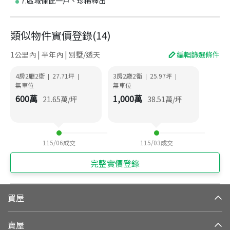
7.區域僅此一戶、珍稀釋出
類似物件實價登錄
(
14
)
1公里內 | 半年內 | 別墅/透天
編輯篩選條件
4房2廳2衛
27.71
坪
3房2廳2衛
25.97
坪
|
|
|
|
無車位
無車位
600
萬
1,000
萬
21.65
萬/坪
38.51
萬/坪
115/06
成交
115/03
成交
完整實價登錄
買屋
賣屋