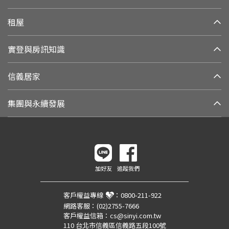
租屋
實登與房訊知識
信義居家
集團與永續發展
加好友
追蹤我們
客戶權益專線
：
0800-211-922
網路客服：
(02)2755-7666
客戶權益信箱：
cs@sinyi.com.tw
110 台北市信義區信義路五段100號