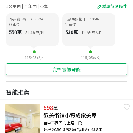
1公里內 | 半年內 | 公寓
編輯篩選條件
2房2廳1衛
25.63
坪
5房3廳2衛
27.06
坪
|
|
|
|
無車位
無車位
550
萬
530
萬
21.46
萬/坪
19.59
萬/坪
115/05
成交
115/05
成交
完整實價登錄
智能推薦
698
萬
近美術館小資成家美屋
台中市西區向上路一段
建坪
20.56
5房2廳(含加蓋)
43.8年