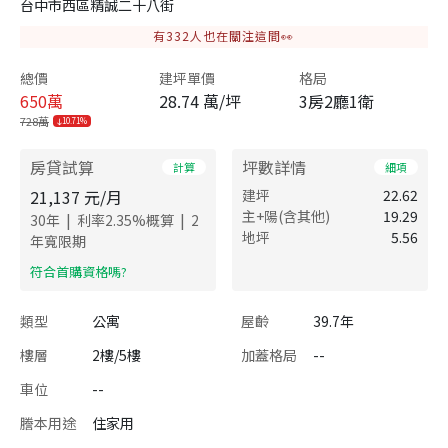
台中市西區精誠二十八街
有
332
人也在關注這間👀
總價
建坪單價
格局
650
萬
28.74 萬/坪
3房2廳1衛
728萬
10.71%
房貸試算
坪數詳情
計算
細項
21,137
元/月
建坪
22.62
主+陽(含其他)
19.29
|
|
30
年
利率
2.35
%概算
2
地坪
5.56
年寬限期
​符合首購資格嗎?
類型
公寓
屋齡
39.7年
樓層
2樓/5樓
加蓋格局
--
車位
--
謄本用途
住家用