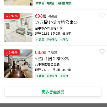
有裝潢
有陽台
房間皆有窗
698
萬
7.92
%
758
萬
☁️五權七街收租公寓☁️
台中市西區五權七街
建坪
22.88
3房2廳
48.8年
有裝潢
前後陽台
有陽台
688
萬
5.49
%
728
萬
公益商圈２樓公寓
台中市西區公益路
建坪
23.39
3房2廳
44.7年
有裝潢
前後陽台
有陽台
更多智能推薦