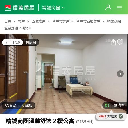
精誠商圈溫馨舒適２樓公寓
精誠商圈溫馨舒適２樓公寓
首頁
買屋
區域找屋
台中市買屋
台中市西區買屋
精誠商圈
溫馨舒適２樓公寓
圖片 1/19
格局圖
一鍵清空
3D看屋
AI 講房
NEW！
清爽空間
精誠商圈溫馨舒適２樓公寓
(2185HN)