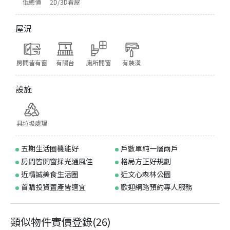
低總價
2D/3D看屋
屋況
房間皆有窗
有陽台
廁所開窗
有裝潢
設施
具垃圾處理
五期生活圈機能好
戶數單純一層兩戶
房間皆開窗採光通風佳
格局方正好規劃
近精誠美食生活圈
近文心森林公園
首購投資置產皆適宜
歡迎網路預約專人服務
類似物件實價登錄
(
26
)