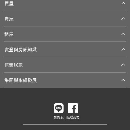
買屋
賣屋
租屋
實登與房訊知識
信義居家
集團與永續發展
加好友
追蹤我們