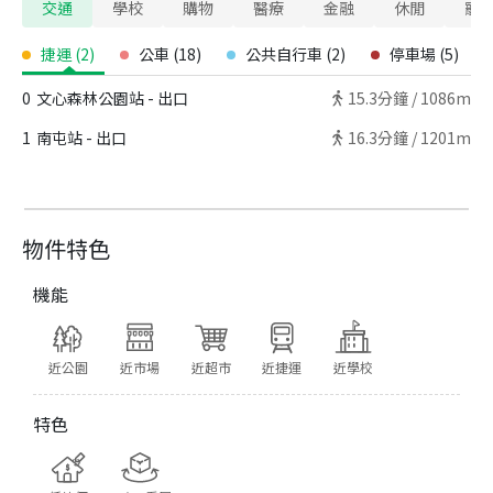
交通
學校
購物
醫療
金融
休閒
寵
捷運
(
2
)
公車
(
18
)
公共自行車
(
2
)
停車場
(
5
)
0
文心森林公園站 - 出口
15.3
分鐘 /
1086m
1
南屯站 - 出口
16.3
分鐘 /
1201m
物件特色
機能
近公園
近市場
近超市
近捷運
近學校
特色