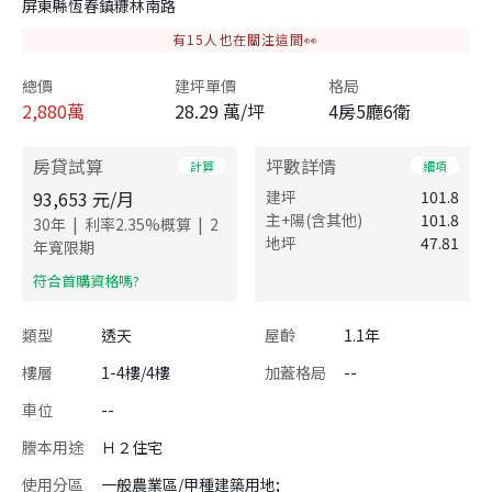
屏東縣恆春鎮糠林南路
有
15
人也在關注這間👀
總價
建坪單價
格局
2,880
萬
28.29 萬/坪
4房5廳6衛
房貸試算
坪數詳情
計算
細項
93,653
元/月
建坪
101.8
主+陽(含其他)
101.8
|
|
30
年
利率
2.35
%概算
2
地坪
47.81
年寬限期
​符合首購資格嗎?
類型
透天
屋齡
1.1年
樓層
1-4樓/4樓
加蓋格局
--
車位
--
謄本用途
Ｈ２住宅
使用分區
一般農業區/甲種建築用地;