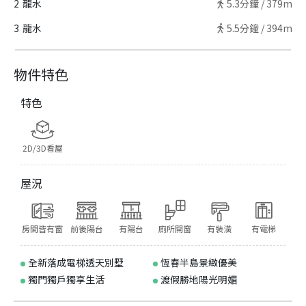
2
龍水
5.3
分鐘 /
379m
3
龍水
5.5
分鐘 /
394m
物件特色
特色
2D/3D看屋
屋況
房間皆有窗
前後陽台
有陽台
廁所開窗
有裝潢
有電梯
全新落成電梯透天別墅
恆春半島景緻優美
獨門獨戶獨享生活
渡假勝地陽光明媚