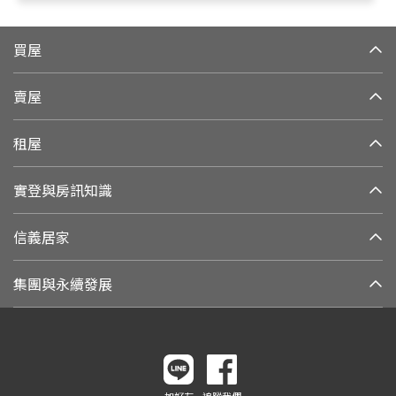
買屋
賣屋
租屋
實登與房訊知識
信義居家
集團與永續發展
加好友
追蹤我們