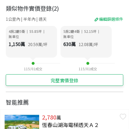
類似物件實價登錄
(
2
)
1公里內 | 半年內 | 透天
編輯篩選條件
4房2廳5衛
55.85
坪
5房2廳4衛
52.15
坪
|
|
|
|
無車位
無車位
1,150
萬
630
萬
20.59
萬/坪
12.08
萬/坪
115/01
成交
115/01
成交
完整實價登錄
智能推薦
2,780
萬
恆春山湖海電梯透天Ａ２