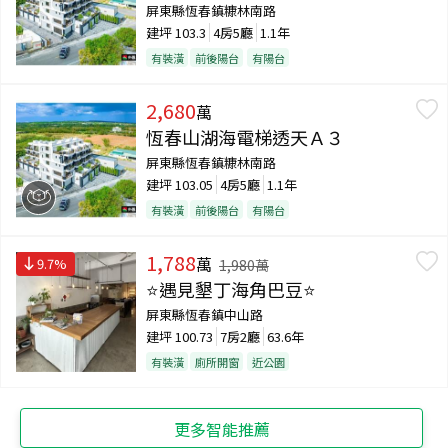
屏東縣恆春鎮糠林南路
建坪
103.3
4房5廳
1.1年
有裝潢
前後陽台
有陽台
2,680
萬
恆春山湖海電梯透天Ａ３
屏東縣恆春鎮糠林南路
建坪
103.05
4房5廳
1.1年
有裝潢
前後陽台
有陽台
1,788
萬
9.7
%
1,980
萬
⭐遇見墾丁海角巴豆⭐
屏東縣恆春鎮中山路
建坪
100.73
7房2廳
63.6年
有裝潢
廁所開窗
近公園
更多智能推薦