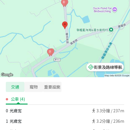
街景及路線導航
交通
寵物
重要設施
公車
(
4
)
0
光歲宮
3.3
分鐘 /
237m
1
光歲宮
3.2
分鐘 /
236m