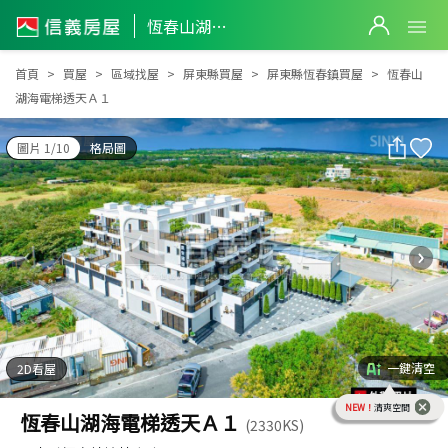
恆春山湖海電梯透天Ａ１
恆春山湖海電梯透天Ａ１
首頁
買屋
區域找屋
屏東縣買屋
屏東縣恆春鎮買屋
恆春山
湖海電梯透天Ａ１
圖片 1/10
格局圖
一鍵清空
2D看屋
NEW！
清爽空間
恆春山湖海電梯透天Ａ１
(2330KS)