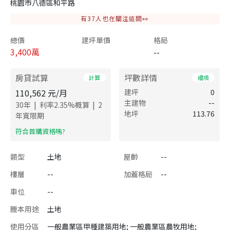
桃園市八德區和平路
有
37
人也在關注這間👀
總價
建坪單價
格局
3,400
萬
--
房貸試算
坪數詳情
計算
細項
110,562
元/月
建坪
0
主建物
--
|
|
30
年
利率
2.35
%概算
2
地坪
113.76
年寬限期
​符合首購資格嗎?
類型
土地
屋齡
--
樓層
--
加蓋格局
--
車位
--
謄本用途
土地
使用分區
一般農業區甲種建築用地; 一般農業區農牧用地;