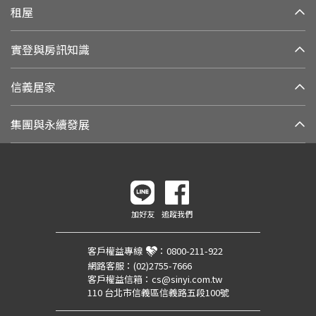
租屋
實登與房訊知識
信義居家
集團與永續發展
加好友
追蹤我們
客戶權益專線
：
0800-211-922
網路客服：
(02)2755-7666
客戶權益信箱：
cs@sinyi.com.tw
110 台北市信義區信義路五段100號