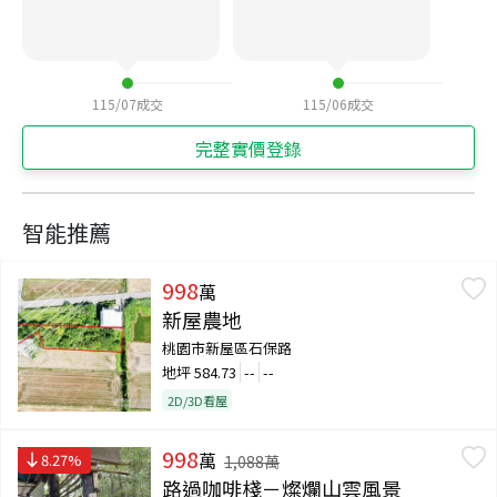
115/07
成交
115/06
成交
完整實價登錄
智能推薦
998
萬
新屋農地
桃園市新屋區石保路
地坪
584.73
--
--
2D/3D看屋
998
萬
8.27
%
1,088
萬
路過咖啡棧－燦爛山雲風景