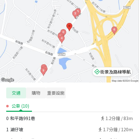
街景及路線導航
交通
購物
重要設施
公車
(
10
)
0
和平路991巷
1.2
分鐘 /
83m
1
湖仔坡
1.7
分鐘 /
120m