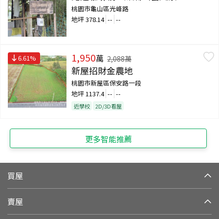
桃園市龜山區光峰路
地坪
378.14
--
--
1,950
萬
6.61
%
2,088
萬
新屋招財金農地
桃園市新屋區保安路一段
地坪
1137.4
--
--
近學校
2D/3D看屋
更多智能推薦
買屋
賣屋