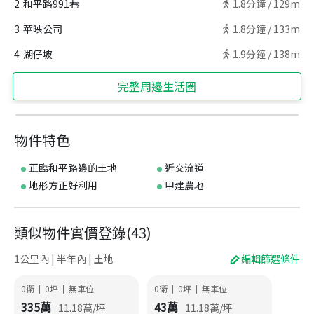
2
和平路991巷
1.8
分鐘 /
129m
3
華映公司
1.8
分鐘 /
133m
4
湖仔坡
1.9
分鐘 /
138m
完整周邊生活圈
物件特色
正臨和平路邊的土地
近交流道
地形方正好利用
甲建農地
類似物件實價登錄
(
43
)
1公里內 | 半年內 | 土地
編輯篩選條件
0衛
0
坪
無車位
0衛
0
坪
無車位
|
|
|
|
335
萬
43
萬
11.18
萬/坪
11.18
萬/坪