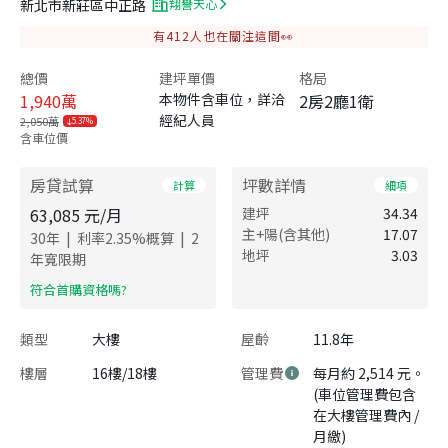
新北市新莊區中正路
翔譽天心
有
412
人也在關注這間👀
總價
建坪單價
格局
1,940
萬
本物件含車位，詳洽
2房2廳1衛
經紀人員
2,050萬
5.37%
含車位價
房貸試算
坪數詳情
計算
細項
63,085
元/月
建坪
34.34
主+陽(含其他)
17.07
|
|
30
年
利率
2.35
%概算
2
地坪
3.03
年寬限期
​符合首購資格嗎?
類型
大樓
屋齡
11.8年
樓層
16樓/18樓
管理費
每月約 2,514 元。
(車位管理費包含
在大樓管理費內 /
月繳)