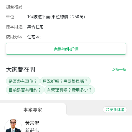
加蓋格局
--
車位
1個坡道平面(車位總價：250萬)
謄本用途
集合住宅
使用分區
住宅區;
完整物件詳情
大家都在問
換一換
是否帶有車位？
屋況好嗎？需要整理嗎？
目前是否有租約？
有管理費嗎？費用多少？
本案專家
更多挑選
黃宗聖
新莊店