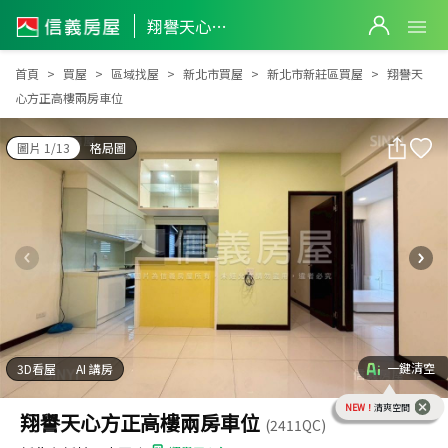
翔譽天心方正高樓兩房車位
翔譽天心方正高樓兩房車位
首頁
買屋
區域找屋
新北市買屋
新北市新莊區買屋
翔譽天
心方正高樓兩房車位
圖片 1/13
格局圖
一鍵清空
3D看屋
AI 講房
NEW！
清爽空間
翔譽天心方正高樓兩房車位
(2411QC)