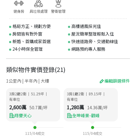
健身房
具垃圾處理
警衛管理
格局方正、規劃方便
高樓通風採光佳
房間皆有對外窗
屋況簡單整理輕鬆入住
新婚、首購成家首選
快速道路旁、交通動線佳
24小時保全管理
網路預約專人服務
類似物件實價登錄
(
21
)
1公里內 | 半年內 | 大樓
編輯篩選條件
3房2廳2衛
51.29
坪
3房1廳2衛
89.15
坪
|
|
|
|
有車位
有車位
2,600
萬
1,280
萬
50.7
萬/坪
14.36
萬/坪
翔譽天心
全坤峰景-觀峰
115/04
成交
115/04
成交