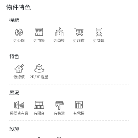
物件特色
機能
近公園
近市場
近學校
近超市
近捷運
特色
低總價
2D/3D看屋
屋況
房間皆有窗
有陽台
有裝潢
有電梯
設施