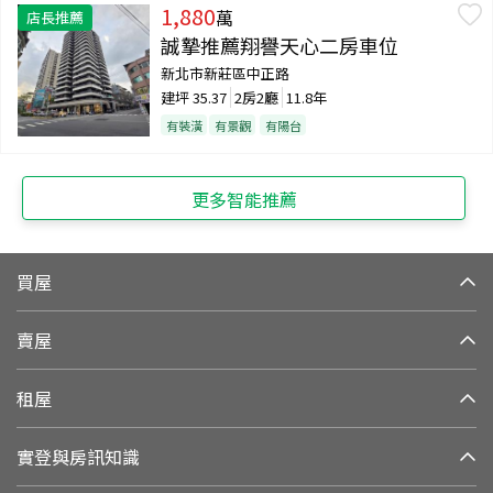
1,880
萬
店長推薦
誠摯推薦翔譽天心二房車位
新北市新莊區中正路
建坪
35.37
2房2廳
11.8年
有裝潢
有景觀
有陽台
更多智能推薦
買屋
賣屋
租屋
實登與房訊知識