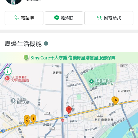
電話聊
回電給我
義起聊
周邊生活機能
SinyiCare十大守護 信義房屋購售屋服務保障