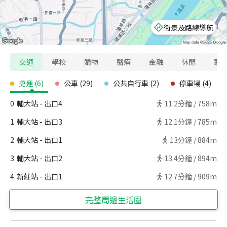
街景及路線導航
交通
學校
購物
醫療
金融
休閒
寵
捷運
(
6
)
公車
(
29
)
公共自行車
(
2
)
停車場
(
4
)
0
輔大站 - 出口4
11.2
分鐘 /
758m
1
輔大站 - 出口3
12.1
分鐘 /
785m
2
輔大站 - 出口1
13
分鐘 /
884m
3
輔大站 - 出口2
13.4
分鐘 /
894m
4
新莊站 - 出口1
12.7
分鐘 /
909m
完整周邊生活圈