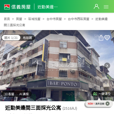
近勤美邊間三面採光公寓
近勤美邊間三面採光公寓
首頁
買屋
區域找屋
台中市買屋
台中市西區買屋
近勤美邊
間三面採光公寓
圖片 1/21
格局圖
一鍵清空
3D看屋
AI 講房
NEW！
清爽空間
近勤美邊間三面採光公寓
(2516AJ)