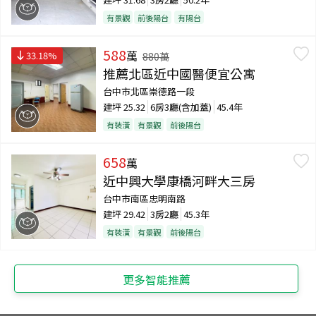
有景觀
前後陽台
有陽台
588
萬
33.18
%
880
萬
推薦北區近中國醫便宜公寓
台中市北區崇德路一段
建坪
25.32
6房3廳(含加蓋)
45.4年
有裝潢
有景觀
前後陽台
658
萬
近中興大學康橋河畔大三房
台中市南區忠明南路
建坪
29.42
3房2廳
45.3年
有裝潢
有景觀
前後陽台
更多智能推薦