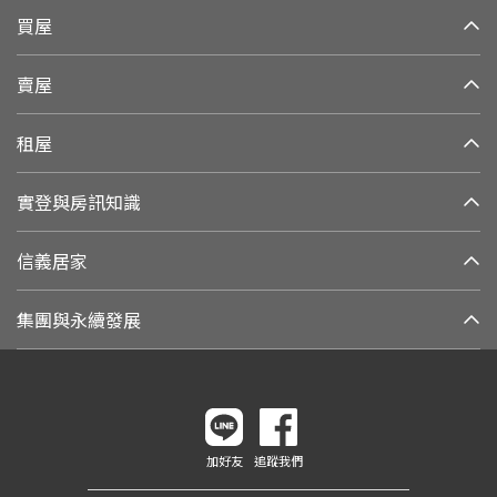
買屋
賣屋
租屋
實登與房訊知識
信義居家
集團與永續發展
加好友
追蹤我們