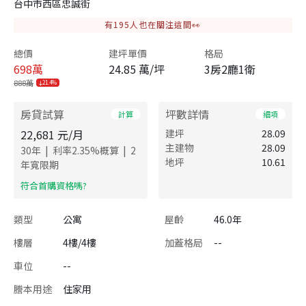
台中市西區忠誠街
有
195
人也在關注這間👀
總價
建坪單價
格局
698
萬
24.85 萬/坪
3房2廳1衛
888萬
21.4%
房貸試算
坪數詳情
計算
細項
22,681
元/月
建坪
28.09
主建物
28.09
|
|
30
年
利率
2.35
%概算
2
地坪
10.61
年寬限期
​符合首購資格嗎?
類型
公寓
屋齡
46.0年
樓層
4樓/4樓
加蓋格局
--
車位
--
謄本用途
住家用