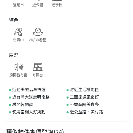
近超市
近公園
近學校
特色
租賃中
2D/3D看屋
屋況
房間皆有窗
有陽台
近勤美誠品草悟道
附近生活機能佳
近台灣大道忠明南路
三面採通風良好
房間皆開窗
公益商圈美食多
使用空間大好規劃
近公益路、美村路
類似物件實價登錄
(
24
)