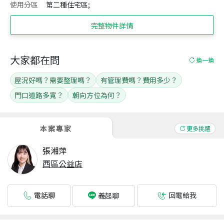
使用分區
第二種住宅區;
完整物件詳情
大家都在問
換一換
屋況好嗎？需要整理嗎？
有管理費嗎？費用多少？
門口道路多寬？
朝向方位為何？
本案專家
更多挑選
張湘萍
西區公益店
電話聊
回電給我
義起聊