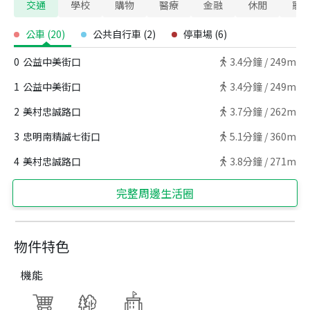
交通
學校
購物
醫療
金融
休閒
寵
公車
(
20
)
公共自行車
(
2
)
停車場
(
6
)
0
公益中美街口
3.4
分鐘 /
249m
1
公益中美街口
3.4
分鐘 /
249m
2
美村忠誠路口
3.7
分鐘 /
262m
3
忠明南精誠七街口
5.1
分鐘 /
360m
4
美村忠誠路口
3.8
分鐘 /
271m
完整周邊生活圈
物件特色
機能