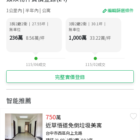
1公里內 | 半年內 | 公寓
編輯篩選條件
3房2廳2衛
27.55
坪
3房2廳2衛
30.1
坪
|
|
|
|
無車位
無車位
236
萬
1,000
萬
8.56
萬/坪
33.22
萬/坪
115/06
成交
115/02
成交
完整實價登錄
智能推薦
750
萬
近草悟道免倒垃圾美寓
台中市西區向上北路
建坪
31.68
3房2廳
50.2年