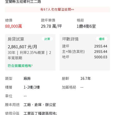
宜蘭縣五結鄉利工二路
有
67
人也在關注這間👀
總價
建坪單價
格局
88,000
萬
29.78 萬/坪
1廳4衛6室
房貸試算
坪數詳情
計算
細項
2,861,607
元/月
建坪
2955.44
主+陽(含其他)
2955.44
|
|
30
年
利率
2.35
%概算
2
地坪
5000.03
年寬限期
​符合首購資格嗎?
類型
廠房
屋齡
16.7年
樓層
1-2樓/2樓
加蓋格局
--
車位
--
謄本用途
工廠．倉庫．辦公室
使用分區
工業區丁種建築用地;