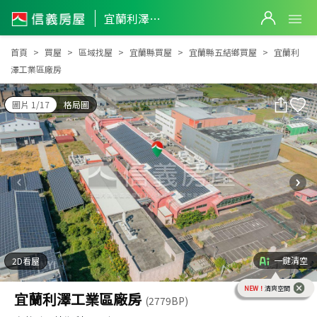
宜蘭利澤工業區廠房
宜蘭利澤工業區廠房
首頁
買屋
區域找屋
宜蘭縣買屋
宜蘭縣五結鄉買屋
宜蘭利
澤工業區廠房
圖片 1/17
格局圖
一鍵清空
2D看屋
NEW！
清爽空間
宜蘭利澤工業區廠房
(2779BP)