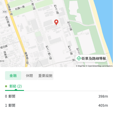
街景及路線導航
金融
休閒
重要設施
郵局
(
2
)
0
郵筒
398m
1
郵筒
405m