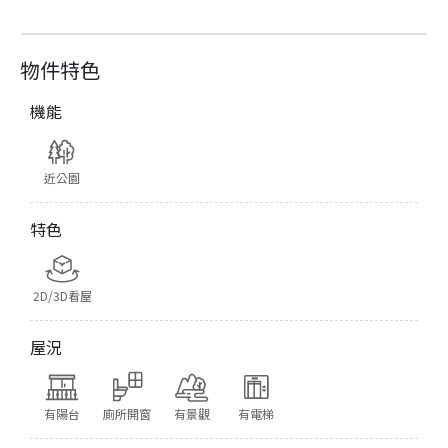
物件特色
機能
近公園
特色
2D/3D看屋
屋況
有陽台
廁所開窗
有景觀
有電梯