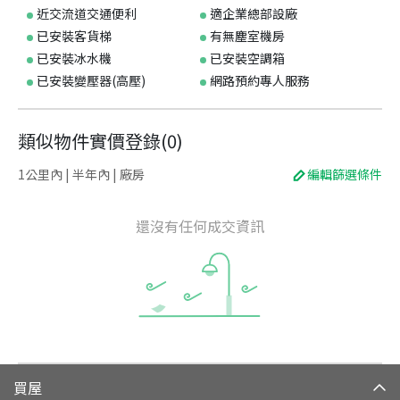
近交流道交通便利
適企業總部設廠
已安裝客貨梯
有無塵室機房
已安裝冰水機
已安裝空調箱
已安裝變壓器(高壓)
網路預約專人服務
類似物件實價登錄
(
0
)
1公里內 | 半年內 | 廠房
編輯篩選條件
還沒有任何成交資訊
買屋