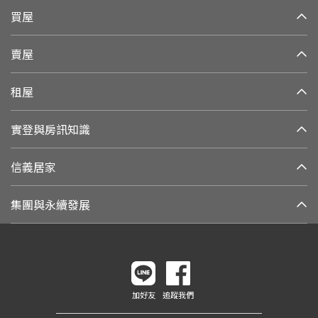
買屋
賣屋
租屋
實登與房訊知識
信義居家
集團與永續發展
加好友
追蹤我們