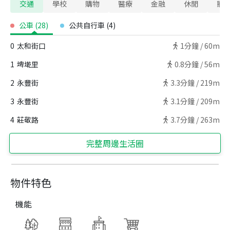
交通
學校
購物
醫療
金融
休閒
寵
公車
(
28
)
公共自行車
(
4
)
0
太和街口
1
分鐘 /
60m
1
埤墘里
0.8
分鐘 /
56m
2
永豐街
3.3
分鐘 /
219m
3
永豐街
3.1
分鐘 /
209m
4
莊敬路
3.7
分鐘 /
263m
完整周邊生活圈
物件特色
機能