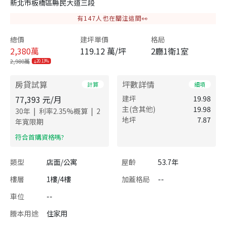
新北市板橋區縣民大道三段
有
147
人也在關注這間👀
總價
建坪單價
格局
2,380
萬
119.12 萬/坪
2廳1衛1室
2,980萬
20.13%
房貸試算
坪數詳情
計算
細項
77,393
元/月
建坪
19.98
主(含其他)
19.98
|
|
30
年
利率
2.35
%概算
2
地坪
7.87
年寬限期
​符合首購資格嗎?
類型
店面/公寓
屋齡
53.7年
樓層
1樓/4樓
加蓋格局
--
車位
--
謄本用途
住家用