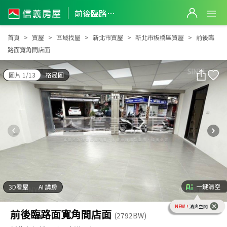
前後臨路面寬角間店面
前後臨路面寬角間店面
首頁
買屋
區域找屋
新北市買屋
新北市板橋區買屋
前後臨
路面寬角間店面
圖片 1/13
格局圖
一鍵清空
3D看屋
AI 講房
NEW！
清爽空間
前後臨路面寬角間店面
(2792BW)