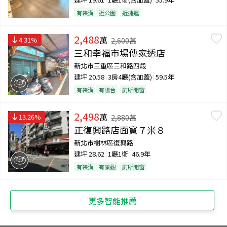
有裝潢
近公園
近捷運
2,488
萬
4.31
%
2,600
萬
三和幸福市場傳家透店
新北市三重區三和路四段
建坪
20.58
3房4廳(含加蓋)
59.5年
有裝潢
有陽台
廁所開窗
2,498
萬
13.26
%
2,880
萬
正復興路店面寬７米８
新北市樹林區復興路
建坪
28.62
1廳1衛
46.9年
有裝潢
有景觀
廁所開窗
更多智能推薦