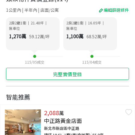
1公里內 | 半年內 | 店面/公寓
編輯篩選條件
2房2廳1衛
21.48
坪
2房2廳1衛
16.05
坪
|
|
|
|
無車位
無車位
1,270
萬
1,100
萬
59.12
萬/坪
68.52
萬/坪
115/05
成交
115/04
成交
完整實價登錄
智能推薦
2,088
萬
中正路黃金店面
新北市新店區中正路
建坪
19.61
1廳1衛(含加蓋)
55.9年