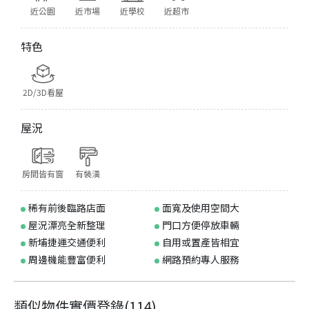
近公園
近市場
近學校
近超市
特色
2D/3D看屋
屋況
房間皆有窗
有裝潢
稀有前後臨路店面
面寬及使用空間大
屋況漂亮全新整理
門口方便停放車輛
新埔捷運交通便利
自用或置產皆相宜
周邊機能豐富便利
網路預約專人服務
類似物件實價登錄
(
114
)