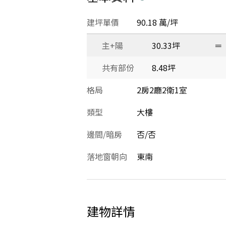
建坪單價
90.18 萬/坪
主+陽
30.33坪
＝
共有部份
8.48坪
格局
2房2廳2衛1室
類型
大樓
邊間/暗房
否/否
落地窗朝向
東南
建物詳情