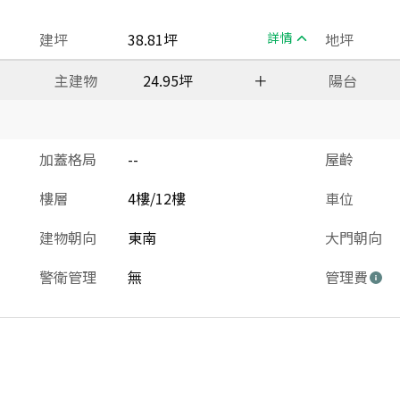
建坪
38.81坪
詳情
地坪
主建物
24.95坪
＋
陽台
加蓋格局
--
屋齡
樓層
4樓/12樓
車位
建物朝向
東南
大門朝向
警衛管理
無
管理費