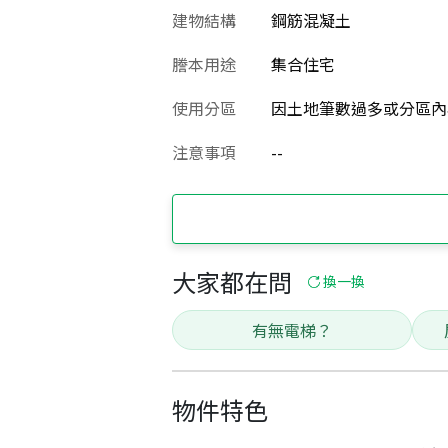
建物結構
鋼筋混凝土
謄本用途
集合住宅
使用分區
因土地筆數過多或分區內
注意事項
--
大家都在問
換一換
有無電梯？
物件特色