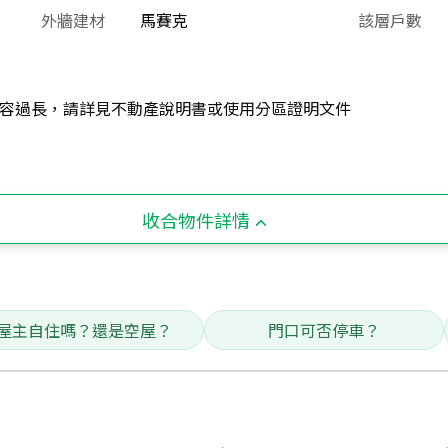
外牆建材
馬賽克
該層戶數
容過長，請詳見不動產說明書或使用分區證明文件
收合物件詳情
屋主自住嗎？還是空屋？
門口可否停車？