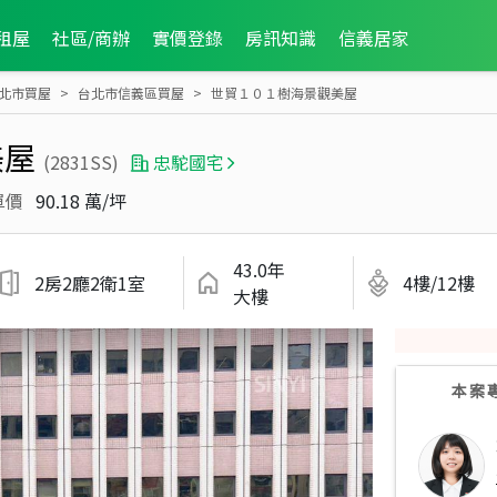
租屋
社區/商辦
實價登錄
房訊知識
信義居家
北市買屋
台北市信義區買屋
世貿１０１樹海景觀美屋
美屋
(2831SS)
忠駝國宅
單價
90.18 萬/坪
43.0年
2房2廳2衛1室
4樓/12樓
大樓
本案