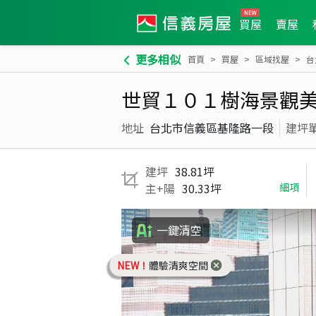
買屋
賣屋
更多相似
首頁
買屋
區域找屋
台
世貿１０１樹海景觀
地址
台北市信義區基隆路一段
建坪
建坪
38.81坪
主+陽
30.33坪
細項
一鍵清空
NEW！
體驗清爽空間