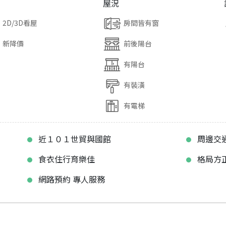
屋況
2D/3D看屋
房間皆有窗
新降價
前後陽台
有陽台
有裝潢
有電梯
近１０１世貿與國館
周邊交
食衣住行育樂佳
格局方
網路預約 專人服務