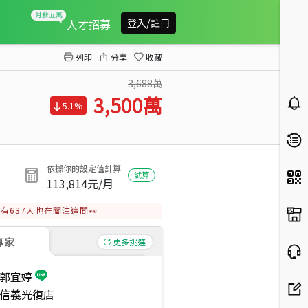
世貿１０１樹海景觀美屋
人才招募
登入/註冊
列印
分享
收藏
3,688萬
3,500
萬
5.1%
依據你的設定值計算
試算
113,814
元/月
有
637
人也在關注這間👀
專家
更多挑選
郭宜婷
信義光復店