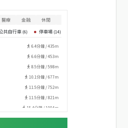
醫療
金融
休閒
寵物
重要設施
公共自行車
停車場
(
6
)
(
14
)
6.4
分鐘 /
435m
6.6
分鐘 /
453m
8.5
分鐘 /
598m
10.1
分鐘 /
677m
11.5
分鐘 /
752m
11.5
分鐘 /
821m
15.4
分鐘 /
1094m
12.6
分鐘 /
861m