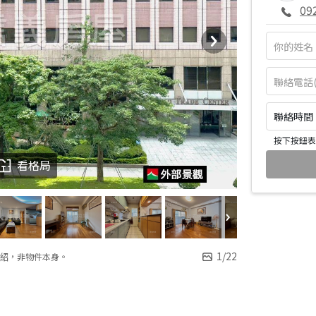
09
聯絡時間：皆
按下按鈕表
看格局
1
/
22
紹，非物件本身。