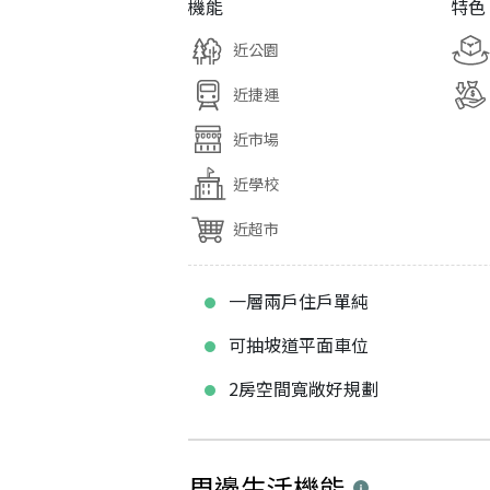
機能
特色
近公園
近捷運
近市場
近學校
近超市
一層兩戶住戶單純
可抽坡道平面車位
2房空間寬敞好規劃
周邊生活機能