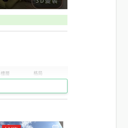
17.9
分鐘 /
1217m