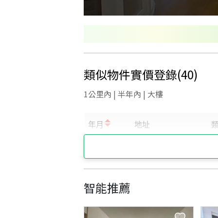
類似物件實價登錄
(
40
)
1公里內 | 半年內 | 大樓
智能推薦