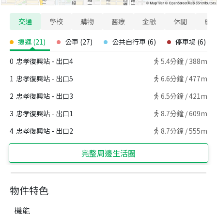
交通
學校
購物
醫療
金融
休閒
寵
捷運
(
21
)
公車
(
27
)
公共自行車
(
6
)
停車場
(
6
)
0
忠孝復興站 - 出口4
5.4
分鐘 /
388m
1
忠孝復興站 - 出口5
6.6
分鐘 /
477m
2
忠孝復興站 - 出口3
6.5
分鐘 /
421m
3
忠孝復興站 - 出口1
8.7
分鐘 /
609m
4
忠孝復興站 - 出口2
8.7
分鐘 /
555m
完整周邊生活圈
物件特色
機能