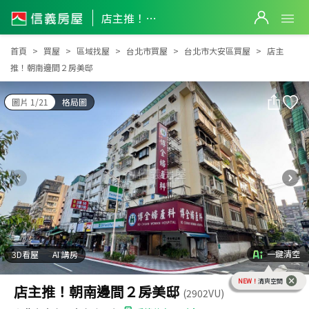
店主推！朝南邊間２房美邸
店主推！朝南邊間２房美邸
首頁
買屋
區域找屋
台北市買屋
台北市大安區買屋
店主
推！朝南邊間２房美邸
圖片 1/21
格局圖
一鍵清空
3D看屋
AI 講房
NEW！
清爽空間
店主推！朝南邊間２房美邸
(2902VU)