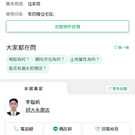
謄本用途
住家用
使用分區
第四種住宅區;
完整物件詳情
大家都在問
換一換
格局為何？
朝向方位為何？
土地屬性為何？
是否有漏水的情況？
本案專家
更多挑選
李鎰帆
師大永康店
電話聊
回電給我
義起聊