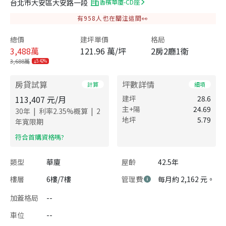
台北市大安區大安路一段
香檳華廈-CD座
有
958
人也在關注這間👀
總價
建坪單價
格局
3,488
萬
121.96 萬/坪
2房2廳1衛
3,688萬
5.42%
房貸試算
坪數詳情
計算
細項
113,407
元/月
建坪
28.6
主+陽
24.69
|
|
30
年
利率
2.35
%概算
2
地坪
5.79
年寬限期
​符合首購資格嗎?
類型
華廈
屋齡
42.5年
樓層
6樓/7樓
管理費
每月約 2,162 元。
加蓋格局
--
車位
--