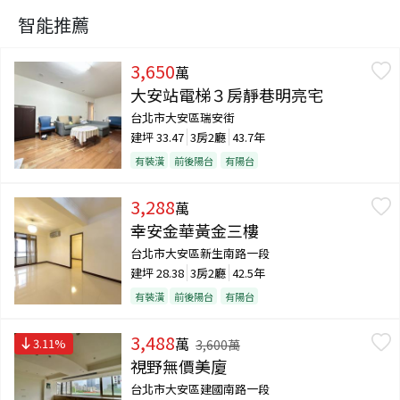
智能推薦
3,650
萬
大安站電梯３房靜巷明亮宅
台北市大安區瑞安街
建坪
33.47
3房2廳
43.7年
有裝潢
前後陽台
有陽台
3,288
萬
幸安金華黃金三樓
台北市大安區新生南路一段
建坪
28.38
3房2廳
42.5年
有裝潢
前後陽台
有陽台
3,488
萬
3.11
%
3,600
萬
視野無價美廈
台北市大安區建國南路一段