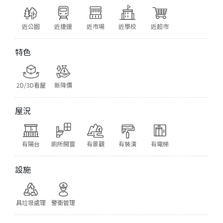
近公園
近捷運
近市場
近學校
近超市
特色
2D/3D看屋
新降價
屋況
有陽台
廁所開窗
有景觀
有裝潢
有電梯
設施
具垃圾處理
警衛管理