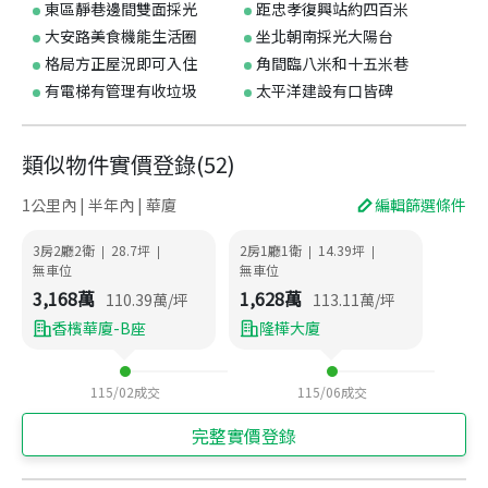
東區靜巷邊間雙面採光
距忠孝復興站約四百米
大安路美食機能生活圈
坐北朝南採光大陽台
格局方正屋況即可入住
角間臨八米和十五米巷
有電梯有管理有收垃圾
太平洋建設有口皆碑
類似物件實價登錄
(
52
)
1公里內 | 半年內 | 華廈
編輯篩選條件
3房2廳2衛
28.7
坪
2房1廳1衛
14.39
坪
|
|
|
|
無車位
無車位
3,168
萬
1,628
萬
110.39
萬/坪
113.11
萬/坪
香檳華廈-B座
隆樺大廈
115/02
成交
115/06
成交
完整實價登錄