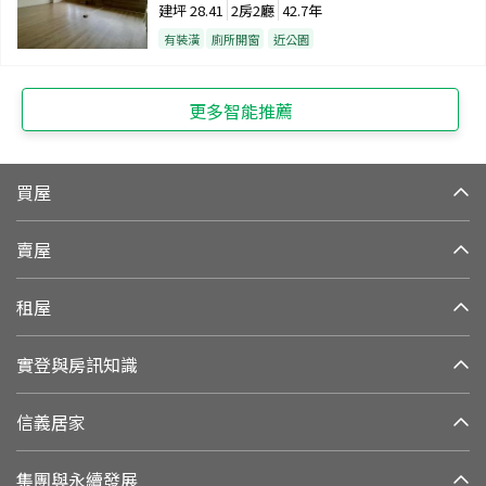
建坪
28.41
2房2廳
42.7年
有裝潢
廁所開窗
近公園
更多智能推薦
買屋
賣屋
租屋
實登與房訊知識
信義居家
集團與永續發展