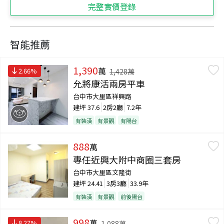
完整實價登錄
智能推薦
1,390
萬
2.66
%
1,428
萬
允將康活兩房平車
台中市大里區祥興路
建坪
37.6
2房2廳
7.2年
有裝潢
有景觀
有陽台
888
萬
專任近興大附中商圈三套房
台中市大里區文隆街
建坪
24.41
3房3廳
33.9年
有裝潢
有景觀
前後陽台
998
萬
8.27
%
1,088
萬