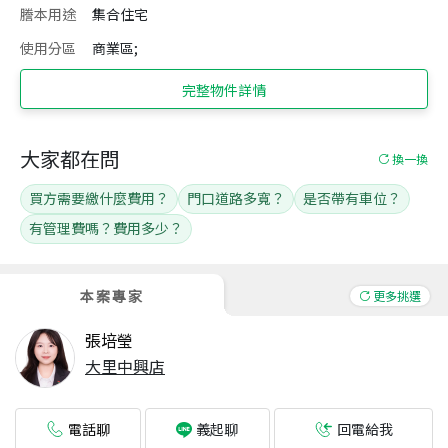
謄本用途
集合住宅
使用分區
商業區;
完整物件詳情
大家都在問
換一換
買方需要繳什麼費用？
門口道路多寬？
是否帶有車位？
有管理費嗎？費用多少？
本案專家
更多挑選
張培瑩
大里中興店
電話聊
回電給我
義起聊