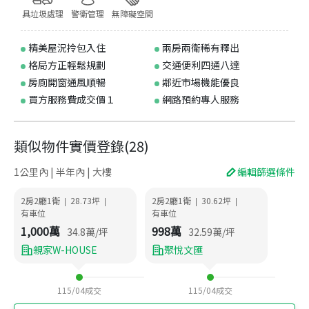
具垃圾處理
警衛管理
無障礙空間
精美屋況拎包入住
兩房兩衛稀有釋出
格局方正輕鬆規劃
交通便利四通八達
房廁開窗通風順暢
鄰近市場機能優良
買方服務費成交價１
網路預約專人服務
類似物件實價登錄
(
28
)
1公里內 | 半年內 | 大樓
編輯篩選條件
2房2廳1衛
28.73
坪
2房2廳1衛
30.62
坪
|
|
|
|
有車位
有車位
1,000
萬
998
萬
34.8
萬/坪
32.59
萬/坪
親家W-HOUSE
聚悅文匯
115/04
成交
115/04
成交