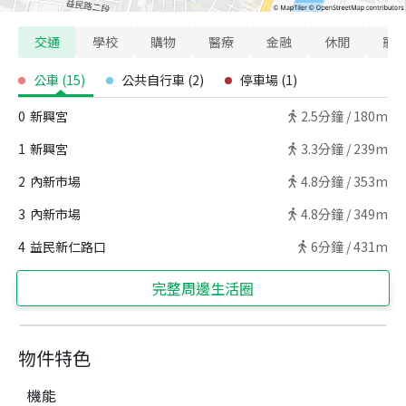
交通
學校
購物
醫療
金融
休閒
寵
公車
(
15
)
公共自行車
(
2
)
停車場
(
1
)
0
新興宮
2.5
分鐘 /
180m
1
新興宮
3.3
分鐘 /
239m
2
內新市場
4.8
分鐘 /
353m
3
內新市場
4.8
分鐘 /
349m
4
益民新仁路口
6
分鐘 /
431m
完整周邊生活圈
物件特色
機能