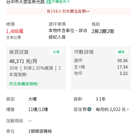
台中市大里區新光路
大耀星光
有
158
人也在關注這間👀
總價
建坪單價
格局
1,488
萬
本物件含車位，詳洽
2房2廳2衛
經紀人員
含車位價
房貸試算
坪數詳情
計算
細項
48,371
元/月
建坪
30.36
主+陽
17.34
|
|
30
年
利率
2.35
%概算
2
地坪
3.32
年寬限期
​符合首購資格嗎?
類型
大樓
屋齡
3.1年
樓層
11樓/12樓
管理費
每月約 2,022 元。
加蓋格局
--
車位
1個坡道機械