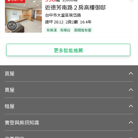
近德芳南路２房高樓御邸
台中市大里區現岱路
建坪
28.12
2房2廳
16.4年
有裝潢
有陽台
房間皆有窗
更多智能推薦
買屋
賣屋
租屋
實登與房訊知識