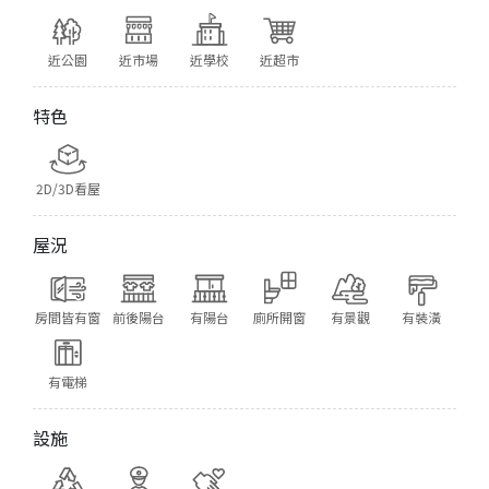
近公園
近市場
近學校
近超市
特色
2D/3D看屋
屋況
房間皆有窗
前後陽台
有陽台
廁所開窗
有景觀
有裝潢
有電梯
設施