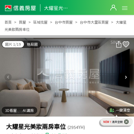
大耀星光美妝兩房車位
大耀星光美妝兩房車位
首頁
買屋
區域找屋
台中市買屋
台中市大里區買屋
大耀星
光美妝兩房車位
圖片 1/19
格局圖
一鍵清空
3D看屋
AI 講房
NEW！
清爽空間
大耀星光美妝兩房車位
(2954YH)