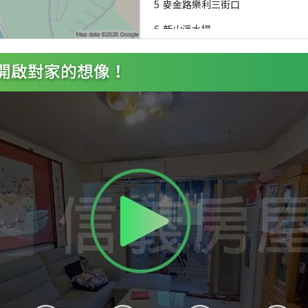
5
麥金路樂利三街口
6
新山淨水場
7
新山淨水場
8
建德山莊
9
建德國中
A
建德國中
B
天驕社區
C
建德山莊