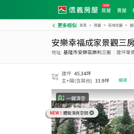
買屋
賣屋
更多相似
首頁
買屋
區域找屋
基
安樂幸福成家景觀三
地址
基隆市安樂區樂利三街
建坪單
建坪
45.34坪
主+陽(含其他)
33.9坪
細項
一鍵清空
NEW！
體驗清爽空間