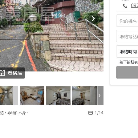
09
聯絡時間：皆
按下按鈕表
看格局
1
/
14
紹，非物件本身。