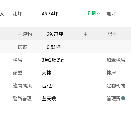
人
建坪
45.34坪
詳情
地坪
主建物
29.77坪
＋
陽台
雨遮
0.53坪
格局
3房2廳2衛
加蓋格局
類型
大樓
樓層
邊間/暗房
否/否
建物朝向
警衛管理
全天候
管理費