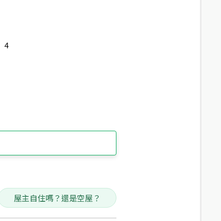
4
屋主自住嗎？還是空屋？