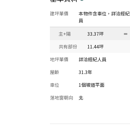
建坪單價
本物件含車位，詳洽經紀
員
主+陽
33.37坪
＝
共有部份
11.44坪
地坪單價
詳洽經紀人員
屋齡
31.3年
車位
1個坡道平面
落地窗朝向
北