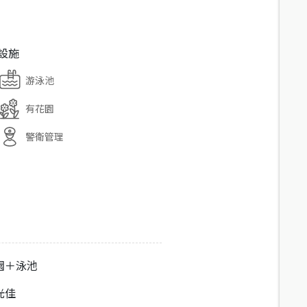
設施
游泳池
有花園
警衛管理
園＋泳池
光佳