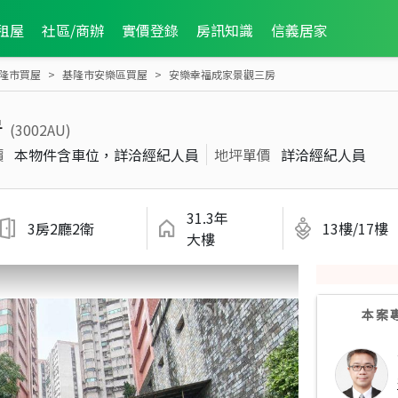
租屋
社區/商辦
實價登錄
房訊知識
信義居家
隆市買屋
基隆市安樂區買屋
安樂幸福成家景觀三房
房
(3002AU)
價
本物件含車位，詳洽經紀人員
地坪單價
詳洽經紀人員
31.3年
3房2廳2衛
13樓/17樓
大樓
本案