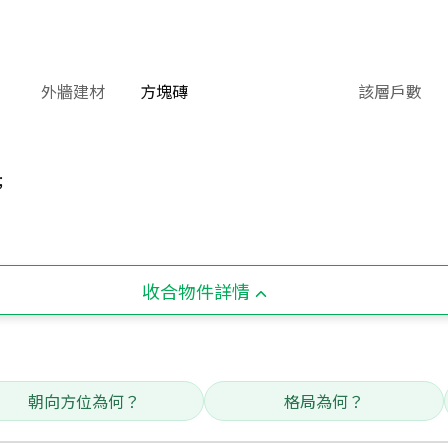
外牆建材
方塊磚
該層戶數
;
收合物件詳情
朝向方位為何？
格局為何？