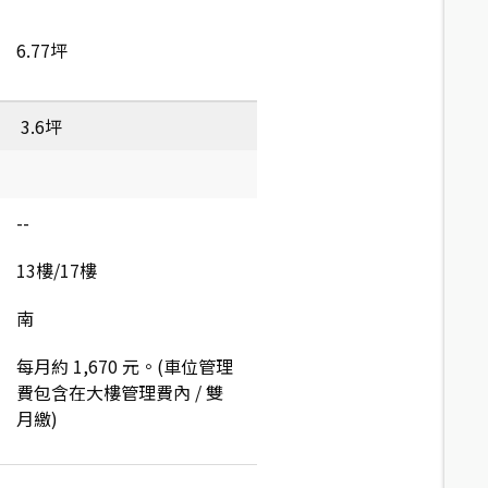
6.77坪
3.6坪
--
13樓/17樓
南
每月約 1,670 元。(車位管理
費包含在大樓管理費內 / 雙
月繳)