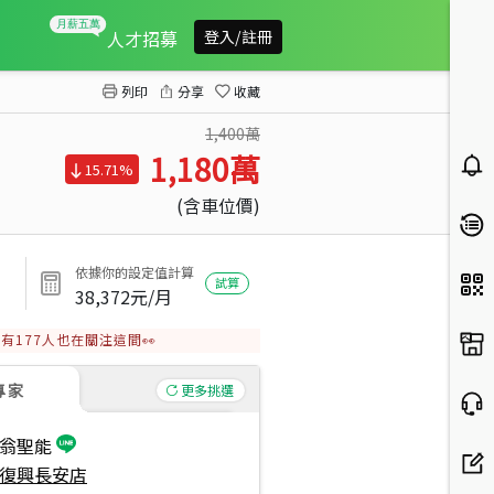
安樂幸福成家景觀三房
人才招募
登入/註冊
列印
分享
收藏
1,400萬
1,180
萬
15.71%
(含車位價)
依據你的設定值計算
試算
38,372
元/月
有
177
人也在關注這間👀
專家
更多挑選
翁聖能
復興長安店