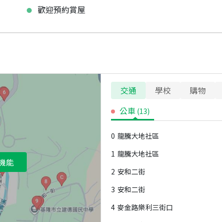
歡迎預約賞屋
交通
學校
購物
公車
(
13
)
0
龍騰大地社區
1
龍騰大地社區
機能
2
安和二街
3
安和二街
4
麥金路樂利三街口