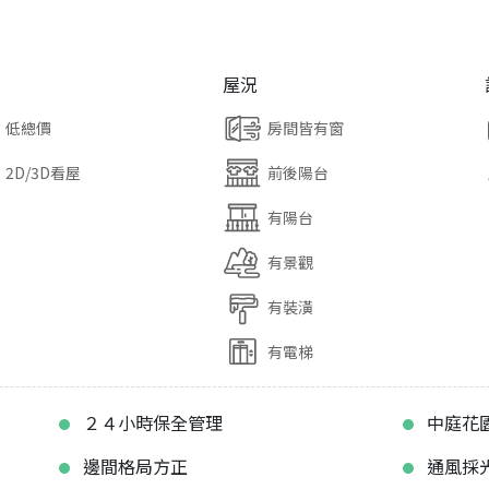
屋況
低總價
房間皆有窗
2D/3D看屋
前後陽台
有陽台
有景觀
有裝潢
有電梯
２４小時保全管理
中庭花
邊間格局方正
通風採