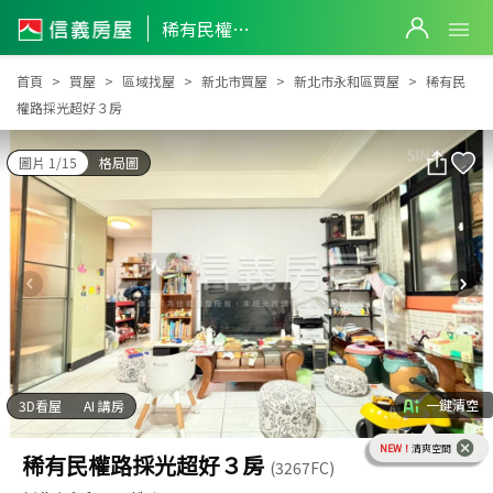
稀有民權路採光超好３房
稀有民權路採光超好３房
首頁
買屋
區域找屋
新北市買屋
新北市永和區買屋
稀有民
權路採光超好３房
圖片 1/15
格局圖
一鍵清空
3D看屋
AI 講房
NEW！
清爽空間
稀有民權路採光超好３房
(3267FC)