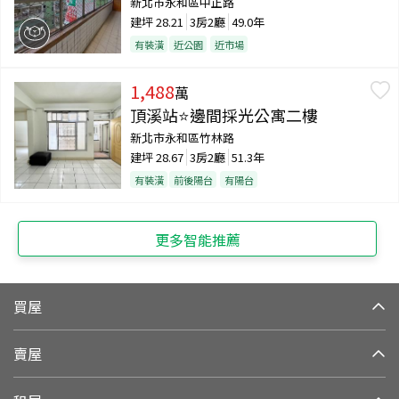
新北市永和區中正路
建坪
28.21
3房2廳
49.0年
有裝潢
近公園
近市場
1,488
萬
頂溪站⭐邊間採光公寓二樓
新北市永和區竹林路
建坪
28.67
3房2廳
51.3年
有裝潢
前後陽台
有陽台
更多智能推薦
買屋
賣屋