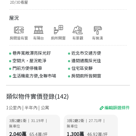
2D/3D看屋
屋況
房間皆有窗
有陽台
廁所開窗
有景觀
有裝潢
巷弄寬敞漂亮採光好
近北市交通方便
空間大，屋況乾淨
邊間通風採光佳
門前方便停機車
住宅區安靜
生活機能方便,全聯市場
房間廁所皆開窗
類似物件實價登錄
(
142
)
1公里內 | 半年內 | 公寓
編輯篩選條件
3房2廳1衛
31.19
坪
3房2廳2衛
27.71
坪
|
|
|
|
無車位
無車位
2,040
萬
1,300
萬
65.4
萬/坪
46.92
萬/坪