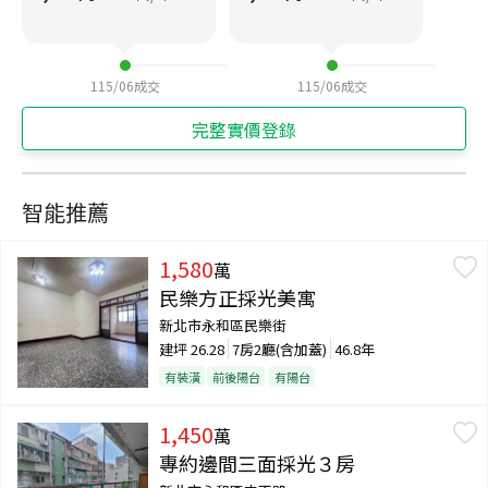
115/06
成交
115/06
成交
完整實價登錄
智能推薦
1,580
萬
民樂方正採光美寓
新北市永和區民樂街
建坪
26.28
7房2廳(含加蓋)
46.8年
有裝潢
前後陽台
有陽台
1,450
萬
專約邊間三面採光３房