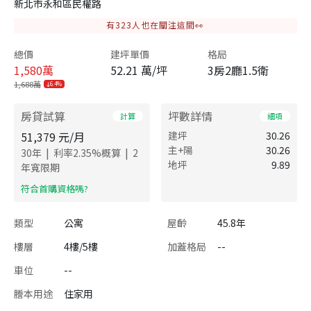
新北市永和區民權路
有
323
人也在關注這間👀
總價
建坪單價
格局
1,580
萬
52.21 萬/坪
3房2廳1.5衛
1,688萬
6.4%
房貸試算
坪數詳情
計算
細項
51,379
元/月
建坪
30.26
主+陽
30.26
|
|
30
年
利率
2.35
%概算
2
地坪
9.89
年寬限期
​符合首購資格嗎?
類型
公寓
屋齡
45.8年
樓層
4樓/5樓
加蓋格局
--
車位
--
謄本用途
住家用