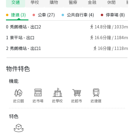
交通
學校
購物
醫療
金融
休閒
寵
捷運
(
3
)
公車
(
27
)
公共自行車
(
4
)
停車場
(
8
)
0
秀朗橋站 - 出口2
14.8
分鐘 /
1033m
1
景平站 - 出口
16.6
分鐘 /
1184m
2
秀朗橋站 - 出口1
16
分鐘 /
1118m
物件特色
機能
近公園
近市場
近學校
近超市
近捷運
特色