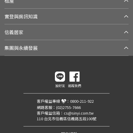
租屋
實登與房訊知識
信義居家
集團與永續發展
加好友
追蹤我們
客戶權益專線
：
0800-211-922
網路客服：
(02)2755-7666
客戶權益信箱：
cs@sinyi.com.tw
110 台北市信義區信義路五段100號