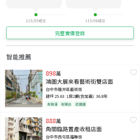
115/05
成交
115/06
成交
完整實價登錄
智能推薦
898
萬
鴻圖大展來看藝術街雙店面
台中市龍井區藝術街
建坪
25.63
1房2廳(含加蓋)
36.8年
有裝潢
有陽台
近捷運
888
萬
角間臨路置產收租店面
台中市西屯區福聯街