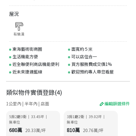
屋況
有裝潢
東海藝術街商圈
面寬約５米
生活機能方便
可以店住合一
近全聯便利商店機能便利
買方服務費成交價1%
近未來捷運藍線
歡迎預約專人帶您看屋
類似物件實價登錄
(
4
)
1公里內 | 半年內 | 店面
編輯篩選條件
5房2廳3衛
33.45
坪
3房1廳2衛
39.02
坪
|
|
|
|
無車位
無車位
680
萬
810
萬
20.33
萬/坪
20.76
萬/坪