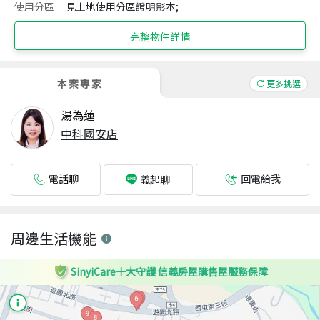
使用分區
見土地使用分區證明影本;
完整物件詳情
本案專家
更多挑選
湯為蓮
中科國安店
電話聊
回電給我
義起聊
周邊生活機能
SinyiCare十大守護 信義房屋購售屋服務保障