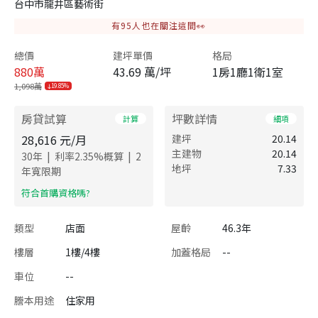
台中市龍井區藝術街
有
95
人也在關注這間👀
總價
建坪單價
格局
880
萬
43.69 萬/坪
1房1廳1衛1室
1,098萬
19.85%
房貸試算
坪數詳情
計算
細項
28,616
元/月
建坪
20.14
主建物
20.14
|
|
30
年
利率
2.35
%概算
2
地坪
7.33
年寬限期
​符合首購資格嗎?
類型
店面
屋齡
46.3年
樓層
1樓/4樓
加蓋格局
--
車位
--
謄本用途
住家用