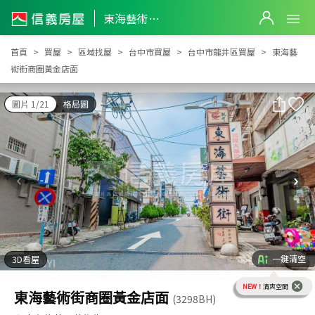
東海藝術街商圈黃金店面
東海藝術街商圈黃金店面
首頁
買屋
區域找屋
台中市買屋
台中市龍井區買屋
東海藝
術街商圈黃金店面
圖片 1/21
格局圖
一鍵清空
3D看屋
NEW！
清爽空間
東海藝術街商圈黃金店面
(3298BH)