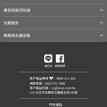
實登與房訊知識
信義居家
集團與永續發展
加好友
追蹤我們
客戶權益專線
：
0800-211-922
網路客服：
(02)2755-7666
客戶權益信箱：
cs@sinyi.com.tw
110 台北市信義區信義路五段100號
門市據點