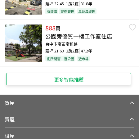
建坪
32.45
1房2廳
31.8年
有裝潢
警衛管理
具垃圾處理
888
萬
公園旁優質一樓工作室住店
台中市南區南和路
建坪
21.63
2房2廳
47.2年
廁所開窗
近公園
近市場
更多智能推薦
買屋
賣屋
租屋