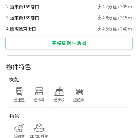
2
遠東街169巷口
4.7
分鐘 /
305m
3
遠東街169巷口
4.8
分鐘 /
315m
4
國際遠東街口
4.5
分鐘 /
348m
完整周邊生活圈
物件特色
機能
近捷運
近市場
近學校
近超市
特色
低總價
2D/3D看屋