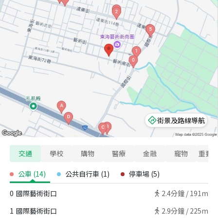
街景及路線導航
交通
學校
購物
醫療
金融
寵物
重要
公車
(
14
)
公共自行車
(
1
)
停車場
(
5
)
0
國際藝術街口
2.4
分鐘 /
191m
1
國際藝術街口
2.9
分鐘 /
225m