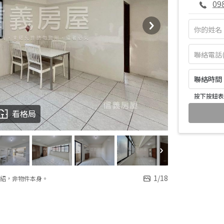
09
聯絡時間：皆
按下按鈕表
看格局
1
/
18
紹，非物件本身。