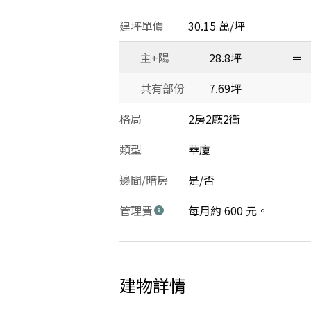
建坪單價
30.15 萬/坪
主+陽
28.8坪
＝
共有部份
7.69坪
格局
2房2廳2衛
類型
華廈
邊間/暗房
是/否
管理費
每月約 600 元。
建物詳情