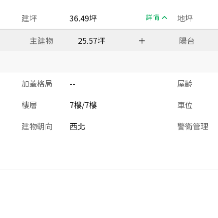
建坪
36.49坪
詳情
地坪
主建物
25.57坪
＋
陽台
加蓋格局
--
屋齡
樓層
7樓/7樓
車位
建物朝向
西北
警衛管理