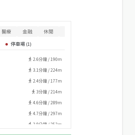
醫療
金融
休閒
寵物
警消
重要設施
停車場
(
1
)
2.6
分鐘 /
190m
3.1
分鐘 /
224m
2.4
分鐘 /
177m
3
分鐘 /
214m
4.6
分鐘 /
289m
4.7
分鐘 /
297m
3.8
分鐘 /
253m