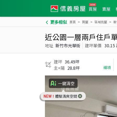
買屋
賣屋
更多相似
首頁
買屋
區域找屋
新
近公園一層兩戶住戶
地址
新竹市光華街
建坪單價
30.15
建坪
36.49坪
主+陽
28.8坪
細項
一鍵清空
NEW！
體驗清爽空間