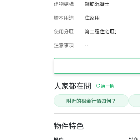
建物結構
鋼筋混凝土
謄本用途
住家用
使用分區
第二種住宅區;
注意事項
--
大家都在問
換一換
附近的租金行情如何？
物件特色
機能
特色