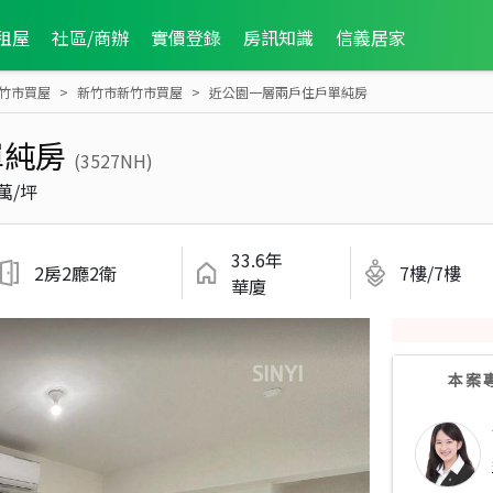
租屋
社區/商辦
實價登錄
房訊知識
信義居家
竹市買屋
新竹市新竹市買屋
近公園一層兩戶住戶單純房
單純房
(3527NH)
 萬/坪
33.6年
2房2廳2衛
7樓/7樓
華廈
本案