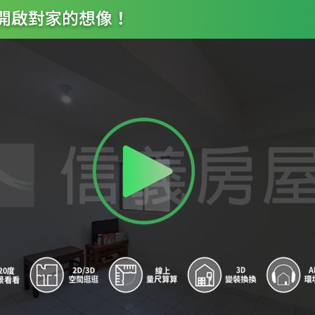
7
經國北大路口
8
經國北大路口
9
國華街口
A
金華大樓
B
金華大樓
C
水利局
D
水利局
E
北區區公所
F
文化中心
G
北區區公所
H
文化中心
I
光華國中
J
光華國中