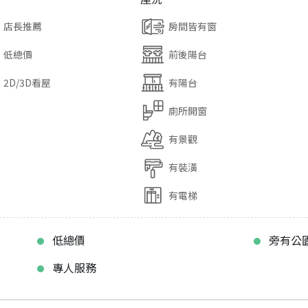
店長推薦
房間皆有窗
低總價
前後陽台
2D/3D看屋
有陽台
廁所開窗
有景觀
有裝潢
有電梯
低總價
旁有公
專人服務