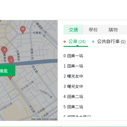
交通
學校
購物
公車
公共自行車
(
24
)
(
1
)
0
田美一站
1
田美一站
機能
2
曙光女中
3
曙光女中
4
田美二站
5
田美二站
6
經國北大路口