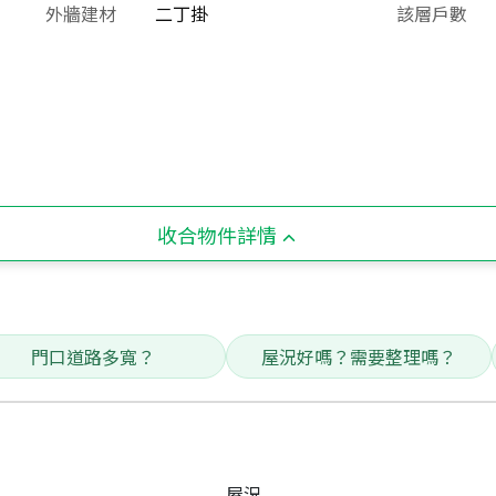
外牆建材
二丁掛
該層戶數
收合物件詳情
門口道路多寬？
屋況好嗎？需要整理嗎？
屋況