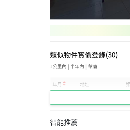
類似物件實價登錄
(
30
)
1公里內 | 半年內 | 華廈
智能推薦