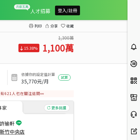
近公園一層兩戶住戶單純房
人才招募
登入/註冊
列印
分享
收藏
1,300萬
1,100
萬
15.38%
依據你的設定值計算
試算
35,770
元/月
有
621
人也在關注這間👀
專家
更多挑選
許瑜軒
新竹中央店