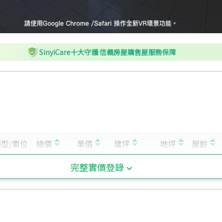
K
水田尾
L
大潤發
M
地政事務所
SinyiCare十大守護 信義房屋購售屋服務保障
N
水田尾
完整實價登錄