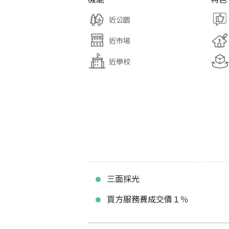
近公園
近市場
近學校
三面採光
買方服務費成交價１％