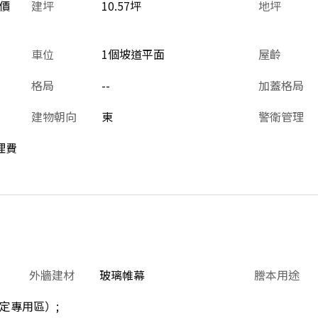
價
建坪
10.57坪
地坪
車位
1個坡道平面
屋齡
格局
--
加蓋格局
建物朝向
東
警衛管理
理費
外牆建材
玻璃帷幕
謄本用途
定專用區）;