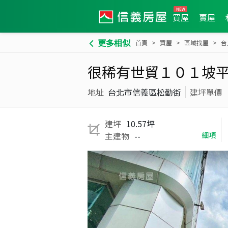
買屋
賣屋
更多相似
首頁
買屋
區域找屋
台
很稀有世貿１０１坡
地址
台北市信義區松勤街
建坪單價
建坪
10.57坪
主建物
--
細項