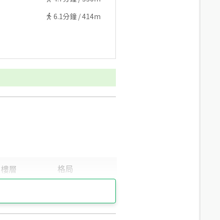
6.1
分鐘 /
414m