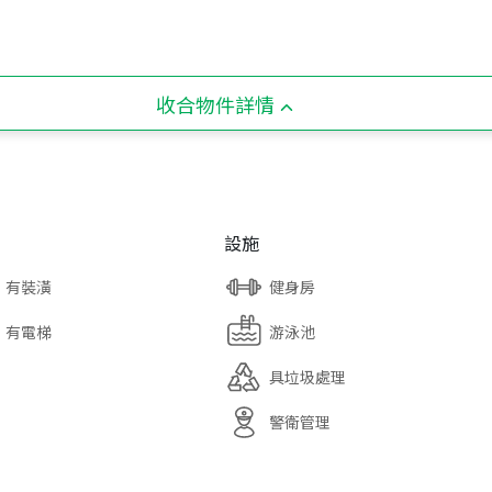
收合物件詳情
設施
有裝潢
健身房
有電梯
游泳池
具垃圾處理
警衛管理