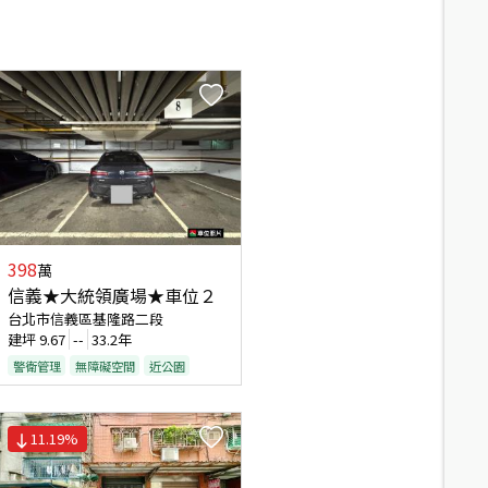
398
萬
信義★大統領廣場★車位２
台北市信義區基隆路二段
建坪
9.67
--
33.2年
警衛管理
無障礙空間
近公園
11.19
%