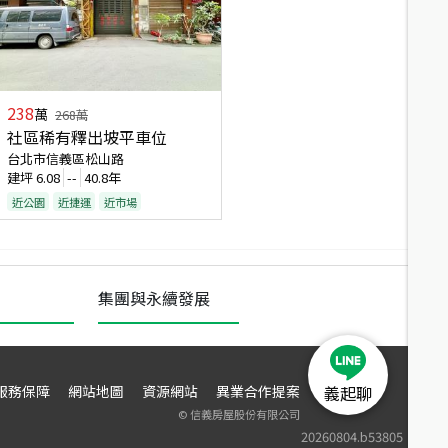
238
萬
268
萬
社區稀有釋出坡平車位
台北市信義區松山路
建坪
6.08
--
40.8年
近公園
近捷運
近市場
集團與永續發展
服務保障
網站地圖
資源網站
異業合作提案
義起聊
©
信義房屋股份有限公司
20260804.b53805