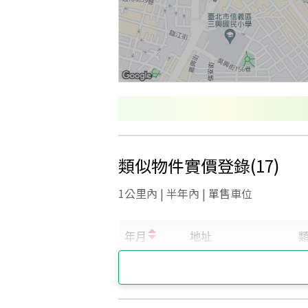
類似物件實價登錄
(
17
)
1公里內 | 半年內 | 單售車位