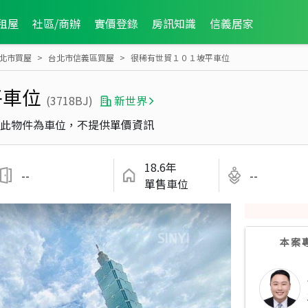
租屋
社區/商辦
實價登錄
房訊知識
信義居家
北市買屋
台北市信義區買屋
很稀有世貿１０１坡平車位
平車位
(3718BJ)
新世界
此物件為車位，不提供單價資訊
18.6年
--
--
單售車位
本案