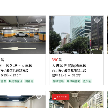
0
390
萬
萬
榭。Ｂ３坡平大車位
大統領經貿廣場車位
北市信義區信義路五段
台北市信義區基隆路二段
坪
9.89
--
19.6年
建坪
11.49
--
33.2年
衛管理
具垃圾處理
健身房
警衛管理
無障礙空間
近公園
14.29
%