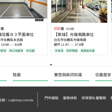
0
300
萬
萬
350
萬
暘信義Ｂ３平面車位
【新接】光復南路車位
北市信義區永吉路
台北市信義區光復南路
坪
10.68
--
8.6年
建坪
11.97
--
37.8年
衛管理
具垃圾處理
有花園
有裝潢
廁所開窗
房間皆有窗
租屋
實登與房訊知識
信義居家
門市據點
服務條款
保障隱私權聲明
信箱：
cs@sinyi.com.tw