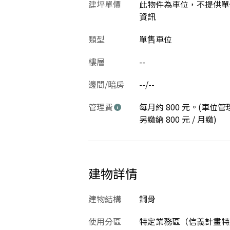
建坪單價
此物件為車位，不提供單
資訊
類型
單售車位
樓層
--
邊間/暗房
--/--
管理費
每月約 800 元。(車位管
另繳納 800 元 / 月繳)
建物詳情
建物結構
鋼骨
使用分區
特定業務區（信義計畫特