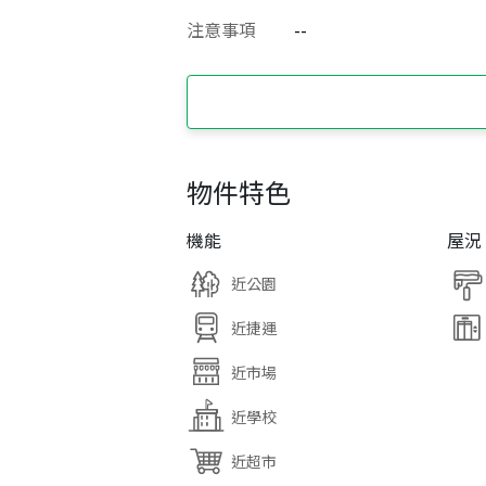
注意事項
--
物件特色
機能
屋況
近公園
近捷運
近市場
近學校
近超市