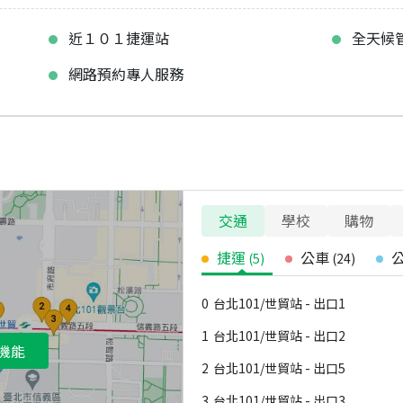
近１０１捷運站
全天候
網路預約專人服務
交通
學校
購物
捷運
公車
(
5
)
(
24
)
0
台北101/世貿站 - 出口1
1
台北101/世貿站 - 出口2
機能
2
台北101/世貿站 - 出口5
3
台北101/世貿站 - 出口3