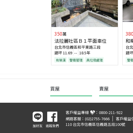
350
38
萬
法拉麗社區Ｂ１平面車位
和
台北市信義區和平東路三段
台
建坪
11.69
--
18.5年
建
有裝潢
警衛管理
具垃圾處理
警
買屋
賣屋
客戶權益專線
：
0800-211-922
網路客服：
(02)2755-7666
客戶權益
110 台北市信義區信義路五段100號
加好友
追蹤我們