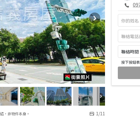
09
聯絡時間：皆
按下按鈕表
1
/
11
紹，非物件本身。