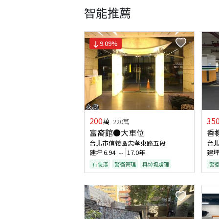
智能推薦
9.09
%
200
35
萬
220
萬
富裔館●大車位
香
台北市信義區忠孝東路五段
台
建坪
6.94
--
17.0年
建
有裝潢
警衛管理
具垃圾處理
警