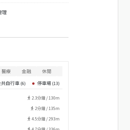
管理
醫療
金融
休閒
寵物
重要設施
公共自行車
停車場
(
6
)
(
13
)
2.3
分鐘 /
130m
2
分鐘 /
135m
4.5
分鐘 /
293m
4.7
分鐘 /
336m