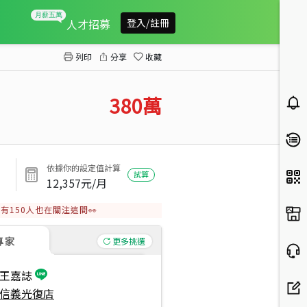
很稀有世貿１０１坡平車位
人才招募
登入/註冊
列印
分享
收藏
380
萬
依據你的設定值計算
試算
12,357
元/月
有
150
人也在關注這間👀
專家
更多挑選
王嘉誌
信義光復店